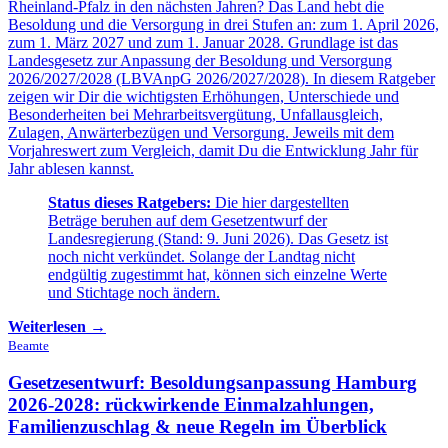
Rheinland-Pfalz in den nächsten Jahren? Das Land hebt die
Besoldung und die Versorgung in drei Stufen an: zum 1. April 2026,
zum 1. März 2027 und zum 1. Januar 2028. Grundlage ist das
Landesgesetz zur Anpassung der Besoldung und Versorgung
2026/2027/2028 (LBVAnpG 2026/2027/2028). In diesem Ratgeber
zeigen wir Dir die wichtigsten Erhöhungen, Unterschiede und
Besonderheiten bei Mehrarbeitsvergütung, Unfallausgleich,
Zulagen, Anwärterbezügen und Versorgung. Jeweils mit dem
Vorjahreswert zum Vergleich, damit Du die Entwicklung Jahr für
Jahr ablesen kannst.
Status dieses Ratgebers:
Die hier dargestellten
Beträge beruhen auf dem Gesetzentwurf der
Landesregierung (Stand: 9. Juni 2026). Das Gesetz ist
noch nicht verkündet. Solange der Landtag nicht
endgültig zugestimmt hat, können sich einzelne Werte
und Stichtage noch ändern.
Weiterlesen →
Beamte
Gesetzesentwurf: Besoldungsanpassung Hamburg
2026-2028:
rückwirkende Einmalzahlungen,
Familienzuschlag & neue Regeln im Überblick