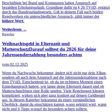
Beschäftigte bei Bund und Kommunen haben Anspruch auf
bezahlten Erholungsurlaub. Grundlage dafür ist § 26 TVöD, ergänzt
durch das Bundesurlaubsgesetz. Gilt in deinem Fall nach beiden
Regelwerken ein unterschiedlicher Anspruch, zählt immer der
höhere Wert
.
Weiterlesen →
Ratgeber
Weihnachtsgeld in Elternzeit und
Mutterschutz
Darauf solltest du 2026 für deine
Jahressonderzahlung besonders achten
vom 02.12.2025
Wenn du Nachwuchs bekommst, ändert sich nicht nur dein Alltag,
sondern oft auch dein Anspruch auf die Jahressonderzahlung nach
dem TVöD. Entscheidend ist, ob du im richtigen Moment einen
Entgeltanspruch hattest, wie lange deine Elternzeit dauert und ob
Mutterschutzfristen eine Rolle spielen. Viele Regelungen klingen
kompliziert, wirken sich aber ganz konkret auf deinen Geldbeutel
aus. In diesem Ratgeber bekommst du einen verständlichen
Überblick, damit du einschätzen kannst, wann gekürzt wird, wann
nicht und 6 Tipps worauf du besonders achten solltest.