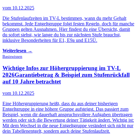
vom 10.12.2025
Die Stufenlaufzeiten im TV-L bestimmen, wann du mehr Gehalt
bekommst. Jede Entgeltgruppe folgt festen Regeln, doch für manche
Gruppen gelten Ausnahmen. Hier findest du eine Übersicht, damit
du sofort siehst, wie lange du bis zur nächsten Stufe brauchst,
inklusive Besonderheiten für E1, E9a und E15Ü.
Weiterlesen →
Basiswissen
Wichtige Infos zur Höhergruppierung im TV-L
2026
Garantiebetrag & Beispiel zum Stufenrückfall
auf 10 Jahre betrachtet
vom 10.12.2025
Eine Höhergruppierung heißt, dass du aus deiner bisherigen
Entgeltgruppe in eine höhere Gruppe aufsteigst. Das passiert zum
Beispiel, wenn dir dauerhaft anspruchsvollere Aufgaben übertragen
werden oder sich die Bewertung deiner Tätigkeit ändert. Wichtig ist:
Mit dem Wechsel in die neue Entgeltgruppe verändert sich nicht nur
dein Tabellenentgelt, sondern auch deine Stufenlaufzeit.