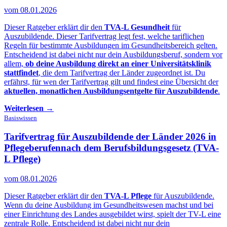
vom 08.01.2026
Dieser Ratgeber erklärt dir den
TVA-L Gesundheit
für
Auszubildende. Dieser Tarifvertrag legt fest, welche tariflichen
Regeln für bestimmte Ausbildungen im Gesundheitsbereich gelten.
Entscheidend ist dabei nicht nur dein Ausbildungsberuf, sondern vor
allem,
ob deine Ausbildung direkt an einer Universitätsklinik
stattfindet
, die dem Tarifvertrag der Länder zugeordnet ist. Du
erfährst, für wen der Tarifvertrag gilt und findest eine Übersicht der
aktuellen, monatlichen Ausbildungsentgelte für Auszubildende
.
Weiterlesen →
Basiswissen
Tarifvertrag für Auszubildende der Länder 2026 in
Pflegeberufen
nach dem Berufsbildungsgesetz (TVA-
L Pflege)
vom 08.01.2026
Dieser Ratgeber erklärt dir den
TVA-L Pflege
für Auszubildende.
Wenn du deine Ausbildung im Gesundheitswesen machst und bei
einer Einrichtung des Landes ausgebildet wirst, spielt der TV-L eine
zentrale Rolle. Entscheidend ist dabei nicht nur dein