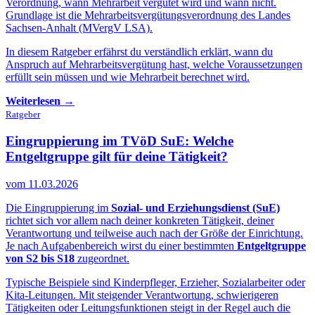
Verordnung, wann Mehrarbeit vergütet wird und wann nicht.
Grundlage ist die Mehrarbeitsvergütungsverordnung des Landes
Sachsen-Anhalt (MVergV LSA).
In diesem Ratgeber erfährst du verständlich erklärt, wann du
Anspruch auf Mehrarbeitsvergütung hast, welche Voraussetzungen
erfüllt sein müssen und wie Mehrarbeit berechnet wird.
Weiterlesen →
Ratgeber
Eingruppierung im TVöD SuE:
Welche
Entgeltgruppe gilt für deine Tätigkeit?
vom 11.03.2026
Die Eingruppierung im
Sozial- und Erziehungsdienst (SuE)
richtet sich vor allem nach deiner konkreten Tätigkeit, deiner
Verantwortung und teilweise auch nach der Größe der Einrichtung.
Je nach Aufgabenbereich wirst du einer bestimmten
Entgeltgruppe
von S2 bis S18
zugeordnet.
Typische Beispiele sind Kinderpfleger, Erzieher, Sozialarbeiter oder
Kita-Leitungen. Mit steigender Verantwortung, schwierigeren
Tätigkeiten oder Leitungsfunktionen steigt in der Regel auch die