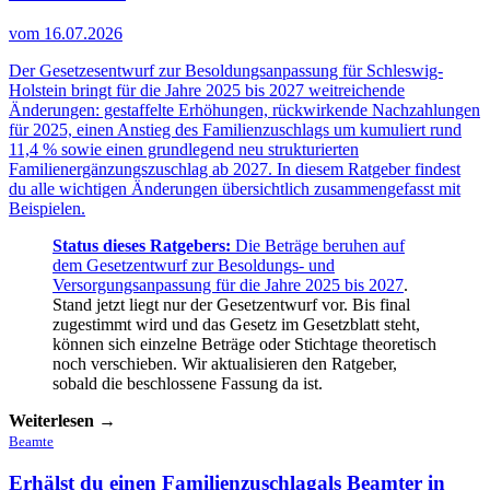
vom 16.07.2026
Der Gesetzesentwurf zur Besoldungsanpassung für Schleswig-
Holstein bringt für die Jahre 2025 bis 2027 weitreichende
Änderungen: gestaffelte Erhöhungen, rückwirkende Nachzahlungen
für 2025, einen Anstieg des Familienzuschlags um kumuliert rund
11,4 % sowie einen grundlegend neu strukturierten
Familienergänzungszuschlag ab 2027. In diesem Ratgeber findest
du alle wichtigen Änderungen übersichtlich zusammengefasst mit
Beispielen.
Status dieses Ratgebers:
Die Beträge beruhen auf
dem
Gesetzentwurf zur Besoldungs- und
Versorgungsanpassung für die Jahre 2025 bis 2027
.
Stand jetzt liegt nur der Gesetzentwurf vor. Bis final
zugestimmt wird und das Gesetz im Gesetzblatt steht,
können sich einzelne Beträge oder Stichtage theoretisch
noch verschieben. Wir aktualisieren den Ratgeber,
sobald die beschlossene Fassung da ist.
Weiterlesen →
Beamte
Erhälst du einen Familienzuschlag
als Beamter in