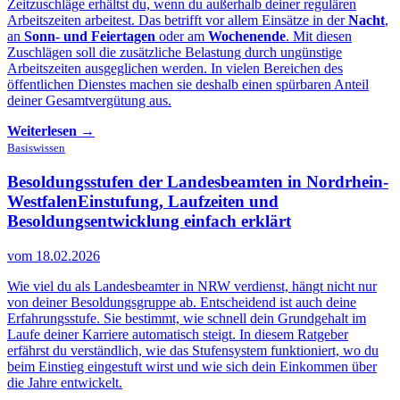
Zeitzuschläge erhältst du, wenn du außerhalb deiner regulären
Arbeitszeiten arbeitest. Das betrifft vor allem Einsätze in der
Nacht
,
an
Sonn- und Feiertagen
oder am
Wochenende
. Mit diesen
Zuschlägen soll die zusätzliche Belastung durch ungünstige
Arbeitszeiten ausgeglichen werden. In vielen Bereichen des
öffentlichen Dienstes machen sie deshalb einen spürbaren Anteil
deiner Gesamtvergütung aus.
Weiterlesen →
Basiswissen
Besoldungsstufen der Landesbeamten in Nordrhein-
Westfalen
Einstufung, Laufzeiten und
Besoldungsentwicklung einfach erklärt
vom 18.02.2026
Wie viel du als Landesbeamter in NRW verdienst, hängt nicht nur
von deiner Besoldungsgruppe ab. Entscheidend ist auch deine
Erfahrungsstufe. Sie bestimmt, wie schnell dein Grundgehalt im
Laufe deiner Karriere automatisch steigt. In diesem Ratgeber
erfährst du verständlich, wie das Stufensystem funktioniert, wo du
beim Einstieg eingestuft wirst und wie sich dein Einkommen über
die Jahre entwickelt.