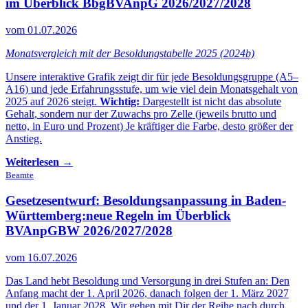
im Überblick BbgBVAnpG 2026/2027/2028
vom 01.07.2026
Monatsvergleich mit der Besoldungstabelle 2025 (2024b)
Unsere interaktive Grafik zeigt dir für jede Besoldungsgruppe (A5–
A16) und jede Erfahrungsstufe, um wie viel dein Monatsgehalt von
2025 auf 2026 steigt.
Wichtig:
Dargestellt ist nicht das absolute
Gehalt, sondern nur der Zuwachs pro Zelle (jeweils brutto und
netto, in Euro und Prozent) Je kräftiger die Farbe, desto größer der
Anstieg.
Weiterlesen →
Beamte
Gesetzesentwurf: Besoldungsanpassung in Baden-
Württemberg:
neue Regeln im Überblick
BVAnpGBW 2026/2027/2028
vom 16.07.2026
Das Land hebt Besoldung und Versorgung in drei Stufen an: Den
Anfang macht der 1. April 2026, danach folgen der 1. März 2027
und der 1. Januar 2028. Wir gehen mit Dir der Reihe nach durch,