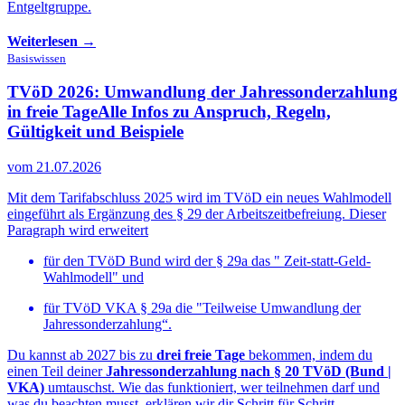
Entgeltgruppe.
Weiterlesen →
Basiswissen
TVöD 2026: Umwandlung der Jahressonderzahlung
in freie Tage
Alle Infos zu Anspruch, Regeln,
Gültigkeit und Beispiele
vom 21.07.2026
Mit dem Tarifabschluss 2025 wird im TVöD ein neues Wahlmodell
eingeführt als Ergänzung des § 29 der Arbeitszeitbefreiung. Dieser
Paragraph wird erweitert
für den TVöD Bund wird der § 29a das " Zeit-statt-Geld-
Wahlmodell" und
für TVöD VKA § 29a die "Teilweise Umwandlung der
Jahressonderzahlung“.
Du kannst ab 2027 bis zu
drei freie Tage
bekommen, indem du
einen Teil deiner
Jahressonderzahlung nach § 20 TVöD (Bund |
VKA)
umtauschst. Wie das funktioniert, wer teilnehmen darf und
was du beachten musst, erklären wir dir Schritt für Schritt.