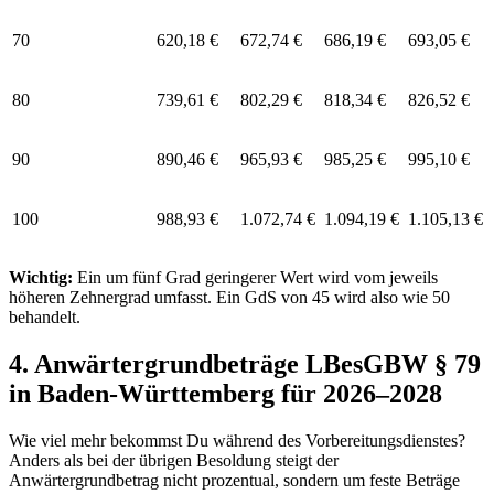
70
620,18 €
672,74 €
686,19 €
693,05 €
80
739,61 €
802,29 €
818,34 €
826,52 €
90
890,46 €
965,93 €
985,25 €
995,10 €
100
988,93 €
1.072,74 €
1.094,19 €
1.105,13 €
Wichtig:
Ein um fünf Grad geringerer Wert wird vom jeweils
höheren Zehnergrad umfasst. Ein GdS von 45 wird also wie 50
behandelt.
4. Anwärtergrundbeträge LBesGBW § 79
in Baden-Württemberg für 2026–2028
Wie viel mehr bekommst Du während des Vorbereitungsdienstes?
Anders als bei der übrigen Besoldung steigt der
Anwärtergrundbetrag nicht prozentual, sondern um feste Beträge