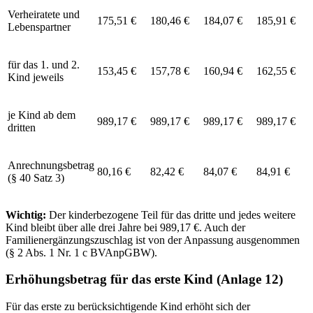
Verheiratete und
175,51 €
180,46 €
184,07 €
185,91 €
Lebenspartner
für das 1. und 2.
153,45 €
157,78 €
160,94 €
162,55 €
Kind jeweils
je Kind ab dem
989,17 €
989,17 €
989,17 €
989,17 €
dritten
Anrechnungsbetrag
80,16 €
82,42 €
84,07 €
84,91 €
(§ 40 Satz 3)
Wichtig:
Der kinderbezogene Teil für das dritte und jedes weitere
Kind bleibt über alle drei Jahre bei 989,17 €. Auch der
Familienergänzungszuschlag ist von der Anpassung ausgenommen
(§ 2 Abs. 1 Nr. 1 c BVAnpGBW).
Erhöhungsbetrag für das erste Kind (Anlage 12)
Für das erste zu berücksichtigende Kind erhöht sich der