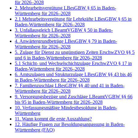
für 2026–2028
2. Mehrarbeitsvergütung LBesGBW § 65 in Baden-
Württemberg für 2026–2028
2.1 Mehrarbeitsvergütung für Lehrkräfte LBesGBW § 65 in
Baden-Württemberg für 2026–2028
3. Unfallausgleich LBeamtVGBW § 50 in Baden-
Württemberg für 2026–2028
4. Anwärtergrundbeträge LBesGBW § 79 in Baden-
Württemberg für 2026–2028
5. Zulage für Dienst zu ungünstigen Zeiten ErschwZVO §§ 5
und 6 in Baden-Württemberg für 2026–2028
5.1 Schicht- und Wechselschichtzulage ErschwZVO § 17 in
Baden-Württemberg für 2026–2028
6. Amtszulagen und Strukturzulage LBesGBW §§ 43 bis 46
in Baden-Württemberg für 2026–2028
7. Familienzuschlag LBesGBW §§ 40 und 41 in Baden-
Württemberg für 2026–2028
9. Versorgungsbezüge und Zuschläge LBeamtVGBW §§ 66
bis 95 in Baden-Württemberg für 2026–2028
10. Verfassungsmäßige Mindestbesoldung in Baden-
Württemberg
11. Wann kommt die erste Auszahlung?
12. Häufige Fragen zur Besoldungsanpassung in Baden-
Württemberg (FAQ)