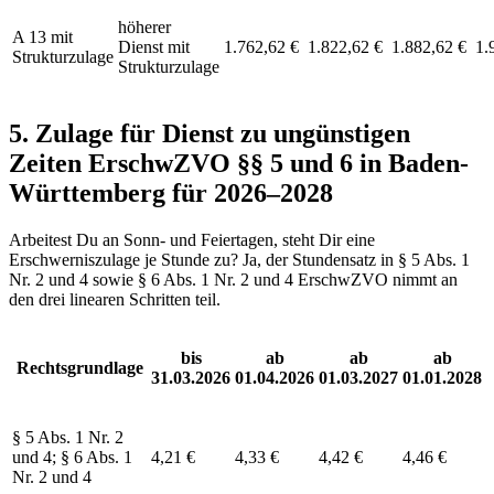
höherer
A 13 mit
Dienst mit
1.762,62 €
1.822,62 €
1.882,62 €
1.
Strukturzulage
Strukturzulage
5. Zulage für Dienst zu ungünstigen
Zeiten ErschwZVO §§ 5 und 6 in Baden-
Württemberg für 2026–2028
Arbeitest Du an Sonn- und Feiertagen, steht Dir eine
Erschwerniszulage je Stunde zu? Ja, der Stundensatz in § 5 Abs. 1
Nr. 2 und 4 sowie § 6 Abs. 1 Nr. 2 und 4 ErschwZVO nimmt an
den drei linearen Schritten teil.
bis
ab
ab
ab
Rechtsgrundlage
31.03.2026
01.04.2026
01.03.2027
01.01.2028
§ 5 Abs. 1 Nr. 2
und 4; § 6 Abs. 1
4,21 €
4,33 €
4,42 €
4,46 €
Nr. 2 und 4