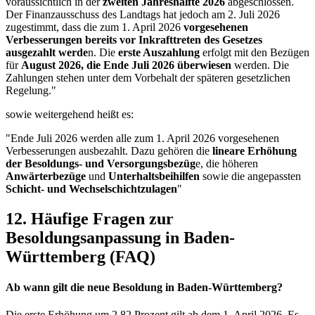
voraussichtlich in der
zweiten Jahreshälfte 2026
abgeschlossen.
Der Finanzausschuss des Landtags hat jedoch am 2. Juli 2026
zugestimmt, dass die zum 1. April 2026
vorgesehenen
Verbesserungen bereits
vor Inkrafttreten des Gesetzes
ausgezahlt werde
n. Die
erste Auszahlung
erfolgt mit den Bezügen
für
August 2026, die Ende Juli 2026 überwiesen
werden. Die
Zahlungen stehen unter dem Vorbehalt der späteren gesetzlichen
Regelung."
sowie weitergehend heißt es:
"Ende Juli 2026 werden alle zum 1. April 2026 vorgesehenen
Verbesserungen ausbezahlt. Dazu gehören die
lineare Erhöhung
der Besoldungs- und Versorgungsbezüg
e, die höheren
Anwärterbezüge
und
Unterhaltsbeihilfen
sowie die angepassten
Schicht- und Wechselschichtzulagen
"
12. Häufige Fragen zur
Besoldungsanpassung in Baden-
Württemberg (FAQ)
Ab wann gilt die neue Besoldung in Baden-Württemberg?
Die erste Erhöhung um 2,82 Prozent gilt ab dem 1. April 2026. Es