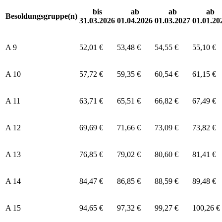
bis
ab
ab
ab
Besoldungsgruppe(n)
31.03.2026
01.04.2026
01.03.2027
01.01.20
A 9
52,01 €
53,48 €
54,55 €
55,10 €
A 10
57,72 €
59,35 €
60,54 €
61,15 €
A 11
63,71 €
65,51 €
66,82 €
67,49 €
A 12
69,69 €
71,66 €
73,09 €
73,82 €
A 13
76,85 €
79,02 €
80,60 €
81,41 €
A 14
84,47 €
86,85 €
88,59 €
89,48 €
A 15
94,65 €
97,32 €
99,27 €
100,26 €