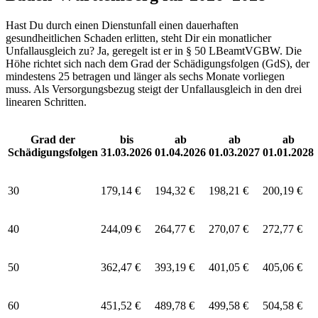
Hast Du durch einen Dienstunfall einen dauerhaften
gesundheitlichen Schaden erlitten, steht Dir ein monatlicher
Unfallausgleich zu? Ja, geregelt ist er in § 50 LBeamtVGBW. Die
Höhe richtet sich nach dem Grad der Schädigungsfolgen (GdS), der
mindestens 25 betragen und länger als sechs Monate vorliegen
muss. Als Versorgungsbezug steigt der Unfallausgleich in den drei
linearen Schritten.
Grad der
bis
ab
ab
ab
Schädigungsfolgen
31.03.2026
01.04.2026
01.03.2027
01.01.2028
30
179,14 €
194,32 €
198,21 €
200,19 €
40
244,09 €
264,77 €
270,07 €
272,77 €
50
362,47 €
393,19 €
401,05 €
405,06 €
60
451,52 €
489,78 €
499,58 €
504,58 €