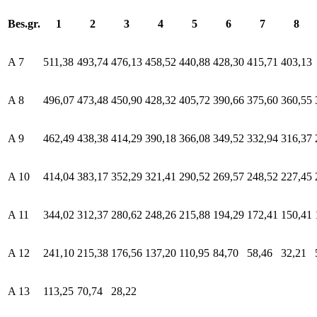
Bes.gr.
1
2
3
4
5
6
7
8
A 7
511,38
493,74
476,13
458,52
440,88
428,30
415,71
403,13
A 8
496,07
473,48
450,90
428,32
405,72
390,66
375,60
360,55
A 9
462,49
438,38
414,29
390,18
366,08
349,52
332,94
316,37
A 10
414,04
383,17
352,29
321,41
290,52
269,57
248,52
227,45
A 11
344,02
312,37
280,62
248,26
215,88
194,29
172,41
150,41
A 12
241,10
215,38
176,56
137,20
110,95
84,70
58,46
32,21
A 13
113,25
70,74
28,22