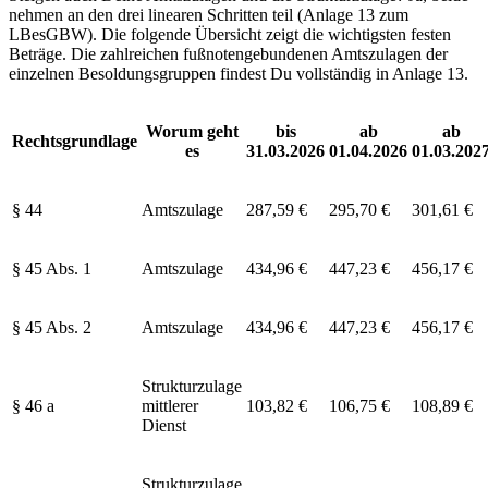
nehmen an den drei linearen Schritten teil (Anlage 13 zum
LBesGBW). Die folgende Übersicht zeigt die wichtigsten festen
Beträge. Die zahlreichen fußnotengebundenen Amtszulagen der
einzelnen Besoldungsgruppen findest Du vollständig in Anlage 13.
Worum geht
bis
ab
ab
Rechtsgrundlage
es
31.03.2026
01.04.2026
01.03.202
§ 44
Amtszulage
287,59 €
295,70 €
301,61 €
§ 45 Abs. 1
Amtszulage
434,96 €
447,23 €
456,17 €
§ 45 Abs. 2
Amtszulage
434,96 €
447,23 €
456,17 €
Strukturzulage
§ 46 a
mittlerer
103,82 €
106,75 €
108,89 €
Dienst
Strukturzulage