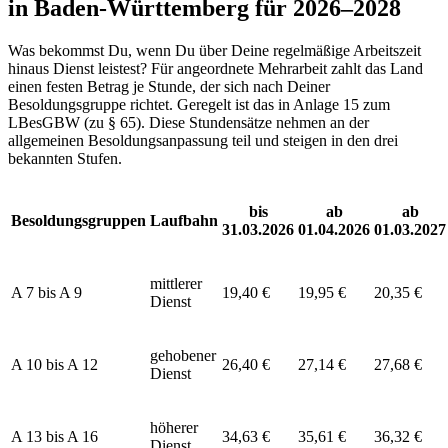
in Baden-Württemberg für 2026–2028
Was bekommst Du, wenn Du über Deine regelmäßige Arbeitszeit
hinaus Dienst leistest? Für angeordnete Mehrarbeit zahlt das Land
einen festen Betrag je Stunde, der sich nach Deiner
Besoldungsgruppe richtet. Geregelt ist das in Anlage 15 zum
LBesGBW (zu § 65). Diese Stundensätze nehmen an der
allgemeinen Besoldungsanpassung teil und steigen in den drei
bekannten Stufen.
bis
ab
ab
Besoldungsgruppen
Laufbahn
31.03.2026
01.04.2026
01.03.2027
mittlerer
A 7 bis A 9
19,40 €
19,95 €
20,35 €
Dienst
gehobener
A 10 bis A 12
26,40 €
27,14 €
27,68 €
Dienst
höherer
A 13 bis A 16
34,63 €
35,61 €
36,32 €
Dienst