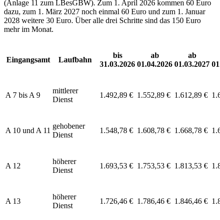
(Anlage 11 zum LBesGBW). Zum 1. April 2026 kommen 60 Euro
dazu, zum 1. März 2027 noch einmal 60 Euro und zum 1. Januar
2028 weitere 30 Euro. Über alle drei Schritte sind das 150 Euro
mehr im Monat.
bis
ab
ab
Eingangsamt
Laufbahn
31.03.2026
01.04.2026
01.03.2027
01
mittlerer
A 7 bis A 9
1.492,89 €
1.552,89 €
1.612,89 €
1.
Dienst
gehobener
A 10 und A 11
1.548,78 €
1.608,78 €
1.668,78 €
1.
Dienst
höherer
A 12
1.693,53 €
1.753,53 €
1.813,53 €
1.
Dienst
höherer
A 13
1.726,46 €
1.786,46 €
1.846,46 €
1.
Dienst