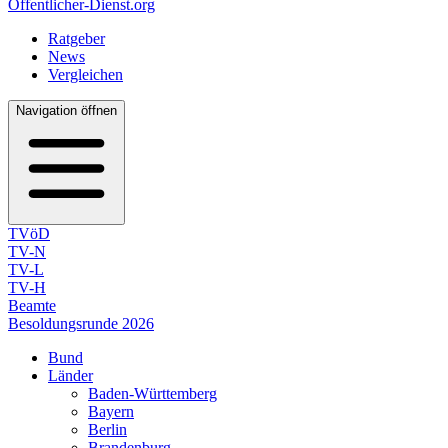
Öffentlicher-Dienst.org
Ratgeber
News
Vergleichen
Navigation öffnen
TVöD
TV-N
TV-L
TV-H
Beamte
Besoldungsrunde 2026
Bund
Länder
Baden-Württemberg
Bayern
Berlin
Brandenburg