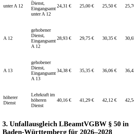
Dienst,
unter A 12
24,31 €
25,00 €
25,50 €
25,7
Eingangsamt
unter A 12
gehobener
Dienst,
A 12
28,93 €
29,75 €
30,35 €
30,6
Eingangsamt
A 12
gehobener
Dienst,
A 13
34,38 €
35,35 €
36,06 €
36,4
Eingangsamt
A 13
Lehrkraft im
höherer
höheren
40,16 €
41,29 €
42,12 €
42,5
Dienst
Dienst
3. Unfallausgleich LBeamtVGBW § 50 in
Baden-Württemberg für 2026–2028