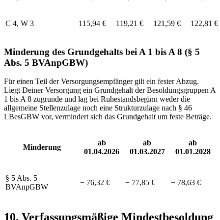
C 4, W 3
115,94 €
119,21 €
121,59 €
122,81 €
Minderung des Grundgehalts bei A 1 bis A 8 (§ 5
Abs. 5 BVAnpGBW)
Für einen Teil der Versorgungsempfänger gilt ein fester Abzug.
Liegt Deiner Versorgung ein Grundgehalt der Besoldungsgruppen A
1 bis A 8 zugrunde und lag bei Ruhestandsbeginn weder die
allgemeine Stellenzulage noch eine Strukturzulage nach § 46
LBesGBW vor, vermindert sich das Grundgehalt um feste Beträge.
ab
ab
ab
Minderung
01.04.2026
01.03.2027
01.01.2028
§ 5 Abs. 5
− 76,32 €
− 77,85 €
− 78,63 €
BVAnpGBW
10. Verfassungsmäßige Mindestbesoldung