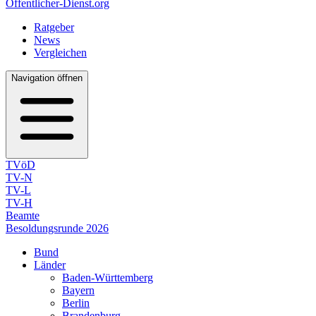
Öffentlicher-Dienst.org
Ratgeber
News
Vergleichen
Navigation öffnen
TVöD
TV-N
TV-L
TV-H
Beamte
Besoldungsrunde 2026
Bund
Länder
Baden-Württemberg
Bayern
Berlin
Brandenburg