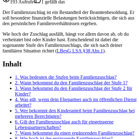
193 Aufrufe
1 gefällt das
Der Familienzuschlag ist ein Bestandteil der Beamtenbesoldung. Er
soll besondere finanzielle Belastungen berücksichtigen, die sich aus
den persönlichen Familienverhältnissen ergeben.
Wie hoch der Zuschlag ausfällt, hängt vor allem davon ab, ob du
verheiratet bist oder Kinder hast. Entscheidend ist dabei die
sogenannte Stufe des Familienzuschlags, die sich nach deiner
familiären Situation richtet (
LBesG LSA §38 Abs.1
).
Inhalt
1. Was bedeuten die Stufen beim Familienzuschlag?
2. Wann bekommst du den Familienzuschlag der Stufe 1?
3. Wann bekommst du den Familienzuschlag der Stufe 2 für
Kinder?
4. Was gilt, wenn dein Ehepartner auch im öffentlichen Dienst
arbeitet?
5. Wer bekommt den Kinderanteil beim Familienzuschlag bei
mehreren Berechtigten?
6. Gilt der Familienzuschlag auch für eingetragene
Lebenspartnerschaften?
7. Wann bekommst du einen ergänzenden Familienzuschlag?
8. Wie hoch ist der ergänzende Familienzuschlag?