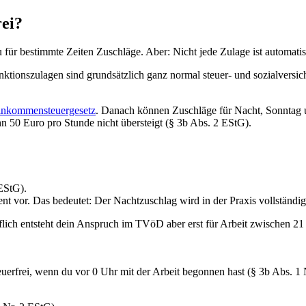
ei?
r bestimmte Zeiten Zuschläge. Aber: Nicht jede Zulage ist automatisc
tionszulagen sind grundsätzlich ganz normal steuer- und sozialversic
inkommensteuergesetz
. Danach können Zuschläge für Nacht, Sonntag und
n 50 Euro pro Stunde nicht übersteigt (§ 3b Abs. 2 EStG).
 EStG).
or. Das bedeutet: Der Nachtzuschlag wird in der Praxis vollständig ste
iflich entsteht dein Anspruch im TVöD aber erst für Arbeit zwischen 21 
euerfrei, wenn du vor 0 Uhr mit der Arbeit begonnen hast (§ 3b Abs. 1