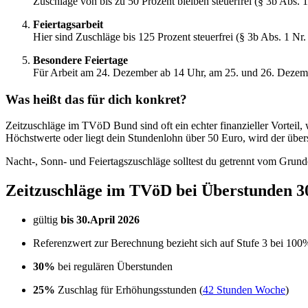
Zuschläge von bis zu 50 Prozent bleiben steuerfrei (§ 3b Abs. 
Feiertagsarbeit
Hier sind Zuschläge bis 125 Prozent steuerfrei (§ 3b Abs. 1 Nr.
Besondere Feiertage
Für Arbeit am 24. Dezember ab 14 Uhr, am 25. und 26. Dezembe
Was heißt das für dich konkret?
Zeitzuschläge im TVöD Bund sind oft ein echter finanzieller Vorteil,
Höchstwerte oder liegt dein Stundenlohn über 50 Euro, wird der überst
Nacht-, Sonn- und Feiertagszuschläge solltest du getrennt vom Grunde
Zeitzuschläge im TVöD bei Überstunden 
gültig
bis 30.April 2026
Referenzwert zur Berechnung bezieht sich auf Stufe 3 bei 100%
30%
bei regulären Überstunden
25%
Zuschlag für Erhöhungsstunden (
42 Stunden Woche
)