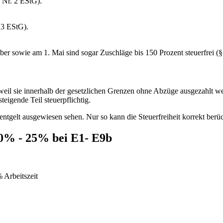
1 Nr. 2 EStG).
 3 EStG).
r sowie am 1. Mai sind sogar Zuschläge bis 150 Prozent steuerfrei (§
 weil sie innerhalb der gesetzlichen Grenzen ohne Abzüge ausgezahlt wer
eigende Teil steuerpflichtig.
ntgelt ausgewiesen sehen. Nur so kann die Steuerfreiheit korrekt berü
30% - 25% bei
E1- E9b
 Arbeitszeit