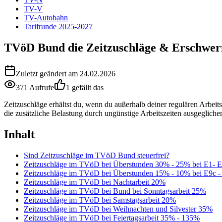
TV-V
TV-Autobahn
Tarifrunde 2025-2027
TVöD Bund die Zeitzuschläge & Erschwer
Zuletzt geändert am 24.02.2026
371 Aufrufe
1 gefällt das
Zeitzuschläge erhältst du, wenn du außerhalb deiner regulären Arbeitsz
die zusätzliche Belastung durch ungünstige Arbeitszeiten ausgegliche
Inhalt
Sind Zeitzuschläge im TVöD Bund steuerfrei?
Zeitzuschläge im TVöD bei Überstunden 30% - 25% bei E1- 
Zeitzuschläge im TVöD bei Überstunden 15% - 10% bei E9c 
Zeitzuschläge im TVöD bei Nachtarbeit 20%
Zeitzuschläge im TVöD bei Bund bei Sonntagsarbeit 25%
Zeitzuschläge im TVöD bei Samstagsarbeit 20%
Zeitzuschläge im TVöD bei Weihnachten und Silvester 35%
Zeitzuschläge im TVöD bei Feiertagsarbeit 35% - 135%