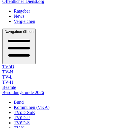
Öffentlicher-Dienst.org
Ratgeber
News
Vergleichen
Navigation öffnen
TVöD
TV-N
TV-L
TV-H
Beamte
Besoldungsrunde 2026
Bund
Kommunen (VKA)
TVöD-SuE
TVöD-P
TVöD-S
TV-N