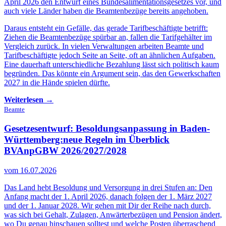
April 2026 den Entwurf eines Bundesalimentationsgesetzes vor, und
auch viele Länder haben die Beamtenbezüge bereits angehoben.
Daraus entsteht ein Gefälle, das gerade Tarifbeschäftigte betrifft:
Ziehen die Beamtenbezüge spürbar an, fallen die Tarifgehälter im
Vergleich zurück. In vielen Verwaltungen arbeiten Beamte und
Tarifbeschäftigte jedoch Seite an Seite, oft an ähnlichen Aufgaben.
Eine dauerhaft unterschiedliche Bezahlung lässt sich politisch kaum
begründen. Das könnte ein Argument sein, das den Gewerkschaften
2027 in die Hände spielen dürfte.
Weiterlesen →
Beamte
Gesetzesentwurf: Besoldungsanpassung in Baden-
Württemberg:
neue Regeln im Überblick
BVAnpGBW 2026/2027/2028
vom 16.07.2026
Das Land hebt Besoldung und Versorgung in drei Stufen an: Den
Anfang macht der 1. April 2026, danach folgen der 1. März 2027
und der 1. Januar 2028. Wir gehen mit Dir der Reihe nach durch,
was sich bei Gehalt, Zulagen, Anwärterbezügen und Pension ändert,
wo Du genau hinschauen solltest und welche Posten überraschend