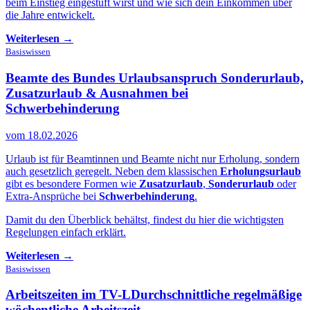
beim Einstieg eingestuft wirst und wie sich dein Einkommen über
die Jahre entwickelt.
Weiterlesen →
Basiswissen
Beamte des Bundes Urlaubsanspruch
Sonderurlaub,
Zusatzurlaub & Ausnahmen bei
Schwerbehinderung
vom 18.02.2026
Urlaub ist für Beamtinnen und Beamte nicht nur Erholung, sondern
auch gesetzlich geregelt. Neben dem klassischen
Erholungsurlaub
gibt es besondere Formen wie
Zusatzurlaub
,
Sonderurlaub
oder
Extra-Ansprüche bei
Schwerbehinderung
.
Damit du den Überblick behältst, findest du hier die wichtigsten
Regelungen einfach erklärt.
Weiterlesen →
Basiswissen
Arbeitszeiten im TV-L
Durchschnittliche regelmäßige
wöchentliche Arbeitszeit