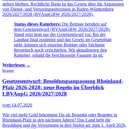
stehen bleiben. Rechtliche Basis ist das Gesetz über die Anpassung
von Dienst- und Versorgungsbezügen in Baden-Württemberg
2026/2027/2028 (BVAnpGBW 2026/2027/2028).
Status dieses Ratgebers:
Die Beträge beruhen auf
dem Gesetzentwurf (BVAnpGBW 2026/2027/2028).
Stand jetzt liegt nur der Gesetzentwurf vor. Bis der
Landtag final zustimmt und das Gesetz im Gesetzblatt
steht, können sich einzelne Beträge oder Stichtage
theoretisch noch verschieben. Wir aktualisieren den
Ratgeber, sobald die beschlossene Fassung da ist.
Weiterlesen →
Beamte
Gesetzesentwurf: Besoldungsanpassung Rheinland-
Pfalz 2026-2028:
neue Regeln im Überblick
LBVAnpG 2026/2027/2028
vom 14.07.2026
Wie viel mehr Geld bekommst Du als Beamtin oder Beamter in
Rheinland-Pfalz in den nächsten Jahren? Das Land hebt die
Besoldung und die Versorgung in drei Stufen an: zum 1. April 2026,