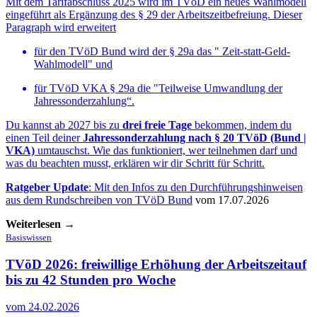
Mit dem Tarifabschluss 2025 wird im TVöD ein neues Wahlmodell
eingeführt als Ergänzung des § 29 der Arbeitszeitbefreiung. Dieser
Paragraph wird erweitert
für den TVöD Bund wird der § 29a das " Zeit-statt-Geld-
Wahlmodell" und
für TVöD VKA § 29a die "Teilweise Umwandlung der
Jahressonderzahlung“.
Du kannst ab 2027 bis zu
drei freie Tage
bekommen, indem du
einen Teil deiner
Jahressonderzahlung nach § 20 TVöD (Bund |
VKA)
umtauschst. Wie das funktioniert, wer teilnehmen darf und
was du beachten musst, erklären wir dir Schritt für Schritt.
Ratgeber Update
: Mit den Infos zu den Durchführungshinweisen
aus dem
Rundschreiben von TVöD Bund
vom 17.07.2026
Weiterlesen →
Basiswissen
TVöD 2026: freiwillige Erhöhung der Arbeitszeit
auf
bis zu 42 Stunden pro Woche
vom 24.02.2026