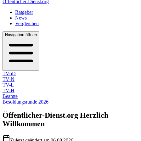
Öffentlicher-Dienst.org
Ratgeber
News
Vergleichen
Navigation öffnen
TVöD
TV-N
TV-L
TV-H
Beamte
Besoldungsrunde 2026
Öffentlicher-Dienst.org
Herzlich
Willkommen
Zuletzt geändert am 06.08.2026