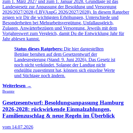
zum 1. März 2027 und zum 1. Januar 2028. Grundlage ist das
Landesgesetz zur Anpassung der Besoldung und Versorgung
2026/2027/2028 (LBVAnpG 2026/2027/2028). In diesem Ratgeber
zeigen wir Dir die wichtigsten Erhöhungen, Unterschiede und
Besonderheiten bei Mehrarbeitsvergütung, Unfallausgleich,
Zulagen, Anwärterbezügen und Versorgung. Jeweils mit dem
Vorjahreswert zum Vergleich, damit Du die Entwicklung Jahr für
Jahr ablesen kannst.
Status dieses Ratgebers:
Die hier dargestellten
Beträge beruhen auf dem Gesetzentwurf der
Landesregierung (Stand: 9. Juni 2026). Das Gesetz ist
noch nicht verkündet. Solange der Landtag nicht
endgültig zugestimmt hat, können sich einzelne Werte
und Stichtage noch ändern.
Weiterlesen →
Beamte
Gesetzesentwurf: Besoldungsanpassung Hamburg
2026-2028:
rückwirkende Einmalzahlungen,
Familienzuschlag & neue Regeln im Überblick
vom 14.07.2026