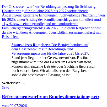
Der Gesetzesentwurf zur Besoldungsanpassung für Schleswig-
Holstein bringt für die Jahre 2025 bis 2027 weitreichende
Änderungen: gestaffelte Erhöhungen, rückwirkende Nachzahlungen
für 2025, einen Anstieg des Familienzuschlags um kumuliert rund
11,4 % sowie einen grundlegend neu strukturierten
Familienergänzungszuschlag ab 2027. In diesem Ratgeber findest
du alle wichtigen Änderungen übersichtlich zusammengefasst mit
Beispielen.
Status dieses Ratgebers:
Die Beträge beruhen auf
dem
Gesetzentwurf zur Besoldungs- und
Versorgungsanpassung für die Jahre 2025 bis 2027
.
Stand jetzt liegt nur der Gesetzentwurf vor. Bis final
zugestimmt wird und das Gesetz im Gesetzblatt steht,
können sich einzelne Beträge oder Stichtage theoretisch
noch verschieben. Wir aktualisieren den Ratgeber,
sobald die beschlossene Fassung da ist.
Weiterlesen →
News
Referentenentwurf
zum Bundesalimentationgesetz
vom 09.07.2026