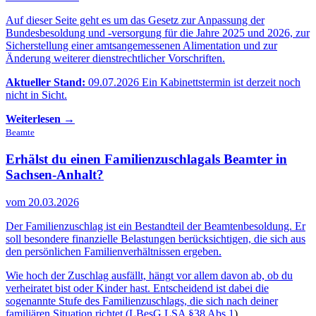
Auf dieser Seite geht es um das Gesetz zur Anpassung der
Bundesbesoldung und -versorgung für die Jahre 2025 und 2026, zur
Sicherstellung einer amtsangemessenen Alimentation und zur
Änderung weiterer dienstrechtlicher Vorschriften.
Aktueller Stand:
09.07.2026 Ein Kabinettstermin ist derzeit noch
nicht in Sicht.
Weiterlesen →
Beamte
Erhälst du einen Familienzuschlag
als Beamter in
Sachsen-Anhalt?
vom 20.03.2026
Der Familienzuschlag ist ein Bestandteil der Beamtenbesoldung. Er
soll besondere finanzielle Belastungen berücksichtigen, die sich aus
den persönlichen Familienverhältnissen ergeben.
Wie hoch der Zuschlag ausfällt, hängt vor allem davon ab, ob du
verheiratet bist oder Kinder hast. Entscheidend ist dabei die
sogenannte Stufe des Familienzuschlags, die sich nach deiner
familiären Situation richtet (
LBesG LSA §38 Abs.1
).