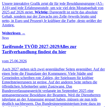
Unsere interaktive Grafik zeigt dir für jede Besoldungsgruppe (A5–
A16) und jede Erfahrungsstufe, um wie viel dein Monatsgehalt von
2025 auf 2026 steigt.
Wichtig:
Dargestellt ist nicht das absolute
Gehalt, sondern nur der Zuwachs pro Zelle (jeweils brutto und
netto, in Euro und Prozent) Je kräftiger die Farbe, desto größer der
Anstieg.
Weiterlesen →
News
Tarifrunde TVÖD 2027-2029
Alles zur
Tarifverhandlung findest du hier
vom 25.06.2026
Auch 2027 stehen sich zwei gegenläufige Seiten gegenüber. Auf der
einen Seite die Finanzlage der Kommunen: Viele Städte und
Gemeinden schreiben rote Zahlen, der Spielraum für kräftige
Entgeltsteigerungen ist gering. Auf der anderen Seite stehen die
öffentlichen Arbeitgeber unter Zugzwang. Das
Bundesverfassungsgericht verlangte im September 2025 eine
amtsangemessene Besoldung der Beamten. Weil die Dienstherren
jahrelang an der Anpassung gespart haben, müssen sie nun teils
deutlich nachbessern. Das Bundesinnenministerium legte dazu im