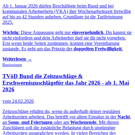
Ab 1. Januar 2026 dürfen Beschäftigte beim Bund und bei
kommunalen Arbeitgebern (VKA) ihre Wochenarbeitszeit freiwillig
auf bis zu 42 Stunden anheben. Grundlage ist die Tarifeinigung
2025.
Wichtig
: Diese Anpassung geht nur
einvernehmlich
. Du kannst sie
nicht einfordern und dein Arbeitgeber darf sie dir nicht vorgeben.
Erst wenn beide Seiten zustimmen, kommt eine Vereinbarung
zustande. Es geht um das Prinzip der
doppelten Freiwilligkeit
.
Weiterlesen →
Basiswissen
TVöD Bund die Zeitzuschläge &
Erschwerniszuschläge
für das Jahr 2026 - ab 1. Mai
2026
vom 24.02.2026
Zeitzuschläge erhältst du, wenn du außerhalb deiner regulären
Arbeitszeiten arbeitest. Das betrifft vor allem Einsätze in der
Nacht
,
an
Sonn- und Feiertagen
oder am
Wochenende
. Mit diesen
Zuschlägen soll die zusätzliche Belastung durch ungünstige
Arbeitszeiten ausgeglichen werden. In vielen Bereichen des