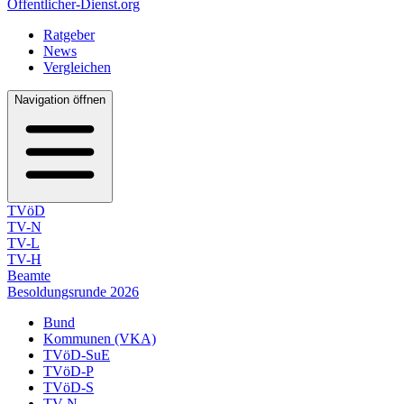
Öffentlicher-Dienst.org
Ratgeber
News
Vergleichen
Navigation öffnen
TVöD
TV-N
TV-L
TV-H
Beamte
Besoldungsrunde 2026
Bund
Kommunen (VKA)
TVöD-SuE
TVöD-P
TVöD-S
TV-N