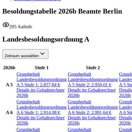
Besoldungstabelle 2026b
Beamte Berlin
295 Aufrufe
Landesbesoldungsordnung A
Zeitraum auswählen
2026b
Stufe 1
Stufe 2
Grundgehalt
Grundgehalt
Grundg
Landesbesoldungsordnung
Landesbesoldungsordnung
Lande
A 5
A 5
Stufe 1:
2.857,84
€
A 5
Stufe 2:
2.950,01
€
A 5
St
Details im Gehaltsrechner
Details im Gehaltsrechner
Detail
2026b
2026b
2026b
Grundgehalt
Grundgehalt
Grundg
Landesbesoldungsordnung
Landesbesoldungsordnung
Lande
A 6
A 6
Stufe 1:
2.914,08
€
A 6
Stufe 2:
2.991,64
€
A 6
St
Details im Gehaltsrechner
Details im Gehaltsrechner
Detail
2026b
2026b
2026b
Grundgehalt
Grundgehalt
Grundg