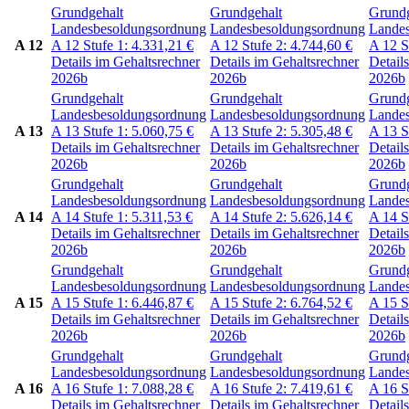
Grundgehalt
Grundgehalt
Grundg
Landesbesoldungsordnung
Landesbesoldungsordnung
Lande
A 12
A 12
Stufe 1:
4.331,21
€
A 12
Stufe 2:
4.744,60
€
A 12
S
Details im Gehaltsrechner
Details im Gehaltsrechner
Detail
2026b
2026b
2026b
Grundgehalt
Grundgehalt
Grundg
Landesbesoldungsordnung
Landesbesoldungsordnung
Lande
A 13
A 13
Stufe 1:
5.060,75
€
A 13
Stufe 2:
5.305,48
€
A 13
S
Details im Gehaltsrechner
Details im Gehaltsrechner
Detail
2026b
2026b
2026b
Grundgehalt
Grundgehalt
Grundg
Landesbesoldungsordnung
Landesbesoldungsordnung
Lande
A 14
A 14
Stufe 1:
5.311,53
€
A 14
Stufe 2:
5.626,14
€
A 14
S
Details im Gehaltsrechner
Details im Gehaltsrechner
Detail
2026b
2026b
2026b
Grundgehalt
Grundgehalt
Grundg
Landesbesoldungsordnung
Landesbesoldungsordnung
Lande
A 15
A 15
Stufe 1:
6.446,87
€
A 15
Stufe 2:
6.764,52
€
A 15
S
Details im Gehaltsrechner
Details im Gehaltsrechner
Detail
2026b
2026b
2026b
Grundgehalt
Grundgehalt
Grundg
Landesbesoldungsordnung
Landesbesoldungsordnung
Lande
A 16
A 16
Stufe 1:
7.088,28
€
A 16
Stufe 2:
7.419,61
€
A 16
S
Details im Gehaltsrechner
Details im Gehaltsrechner
Detail