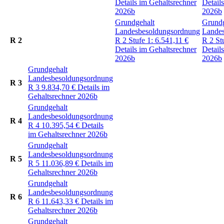
Details im Gehaltsrechner
Detail
2026b
2026b
Grundgehalt
Grundg
Landesbesoldungsordnung
Lande
R 2
R 2
Stufe 1:
6.541,11
€
R 2
St
Details im Gehaltsrechner
Detail
2026b
2026b
Grundgehalt
Landesbesoldungsordnung
R 3
R 3
9.834,70
€
Details im
Gehaltsrechner 2026b
Grundgehalt
Landesbesoldungsordnung
R 4
R 4
10.395,54
€
Details
im Gehaltsrechner 2026b
Grundgehalt
Landesbesoldungsordnung
R 5
R 5
11.036,89
€
Details im
Gehaltsrechner 2026b
Grundgehalt
Landesbesoldungsordnung
R 6
R 6
11.643,33
€
Details im
Gehaltsrechner 2026b
Grundgehalt