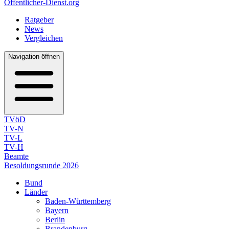
Öffentlicher-Dienst.org
Ratgeber
News
Vergleichen
Navigation öffnen
TVöD
TV-N
TV-L
TV-H
Beamte
Besoldungsrunde 2026
Bund
Länder
Baden-Württemberg
Bayern
Berlin
Brandenburg