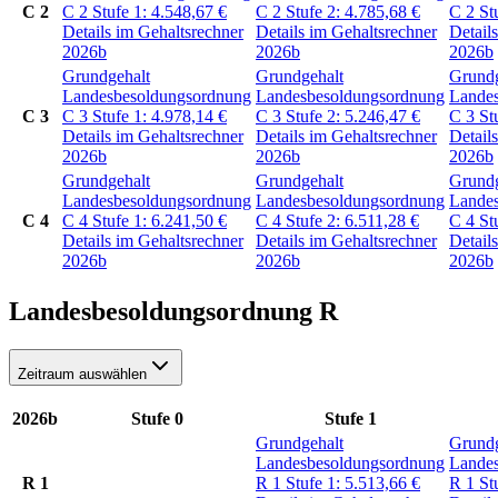
C 2
C 2
Stufe 1:
4.548,67
€
C 2
Stufe 2:
4.785,68
€
C 2
St
Details im Gehaltsrechner
Details im Gehaltsrechner
Detail
2026b
2026b
2026b
Grundgehalt
Grundgehalt
Grundg
Landesbesoldungsordnung
Landesbesoldungsordnung
Lande
C 3
C 3
Stufe 1:
4.978,14
€
C 3
Stufe 2:
5.246,47
€
C 3
St
Details im Gehaltsrechner
Details im Gehaltsrechner
Detail
2026b
2026b
2026b
Grundgehalt
Grundgehalt
Grundg
Landesbesoldungsordnung
Landesbesoldungsordnung
Lande
C 4
C 4
Stufe 1:
6.241,50
€
C 4
Stufe 2:
6.511,28
€
C 4
St
Details im Gehaltsrechner
Details im Gehaltsrechner
Detail
2026b
2026b
2026b
Landesbesoldungsordnung R
Zeitraum auswählen
2026b
Stufe 0
Stufe 1
Grundgehalt
Grundg
Landesbesoldungsordnung
Lande
R 1
R 1
Stufe 1:
5.513,66
€
R 1
St