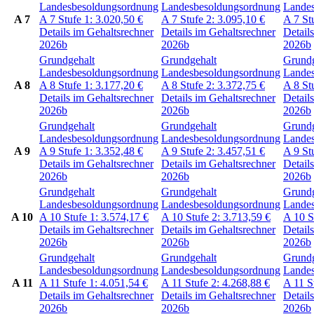
Landesbesoldungsordnung
Landesbesoldungsordnung
Lande
A 7
A 7
Stufe 1:
3.020,50
€
A 7
Stufe 2:
3.095,10
€
A 7
St
Details im Gehaltsrechner
Details im Gehaltsrechner
Detail
2026b
2026b
2026b
Grundgehalt
Grundgehalt
Grundg
Landesbesoldungsordnung
Landesbesoldungsordnung
Lande
A 8
A 8
Stufe 1:
3.177,20
€
A 8
Stufe 2:
3.372,75
€
A 8
St
Details im Gehaltsrechner
Details im Gehaltsrechner
Detail
2026b
2026b
2026b
Grundgehalt
Grundgehalt
Grundg
Landesbesoldungsordnung
Landesbesoldungsordnung
Lande
A 9
A 9
Stufe 1:
3.352,48
€
A 9
Stufe 2:
3.457,51
€
A 9
St
Details im Gehaltsrechner
Details im Gehaltsrechner
Detail
2026b
2026b
2026b
Grundgehalt
Grundgehalt
Grundg
Landesbesoldungsordnung
Landesbesoldungsordnung
Lande
A 10
A 10
Stufe 1:
3.574,17
€
A 10
Stufe 2:
3.713,59
€
A 10
S
Details im Gehaltsrechner
Details im Gehaltsrechner
Detail
2026b
2026b
2026b
Grundgehalt
Grundgehalt
Grundg
Landesbesoldungsordnung
Landesbesoldungsordnung
Lande
A 11
A 11
Stufe 1:
4.051,54
€
A 11
Stufe 2:
4.268,88
€
A 11
S
Details im Gehaltsrechner
Details im Gehaltsrechner
Detail
2026b
2026b
2026b