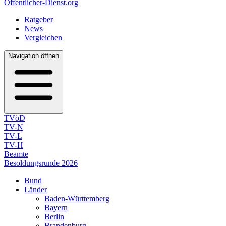
Öffentlicher-Dienst.org
Ratgeber
News
Vergleichen
Navigation öffnen
TVöD
TV-N
TV-L
TV-H
Beamte
Besoldungsrunde 2026
Bund
Länder
Baden-Württemberg
Bayern
Berlin
Brandenburg