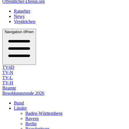
Öffentlicher-Dienst.org
Ratgeber
News
Vergleichen
Navigation öffnen
TVöD
TV-N
TV-L
TV-H
Beamte
Besoldungsrunde 2026
Bund
Länder
Baden-Württemberg
Bayern
Berlin
Brandenburg