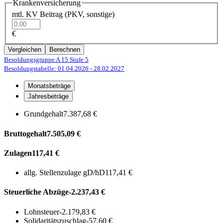
Krankenversicherung
mtl. KV Beitrag (PKV, sonstige)
€
Vergleichen
Berechnen
Besoldungsgruppe A 15
Stufe 5
Besoldungstabelle: 01.04.2026
- 28.02.2027
Monatsbeträge
Jahresbeträge
Grundgehalt
7.387,68 €
Bruttogehalt
7.505,09 €
Zulagen
117,41 €
allg. Stellenzulage gD/hD
117,41 €
Steuerliche Abzüge
-2.237,43 €
Lohnsteuer
-2.179,83 €
Solidaritätszuschlag
-57,60 €