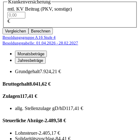
Krankenversicherung
mtl. KV Beitrag (PKV, sonstige)
€
Vergleichen
Berechnen
Besoldungsgruppe A 16
Stufe 4
Besoldungstabelle: 01.04.2026
- 28.02.2027
Monatsbeträge
Jahresbeträge
Grundgehalt
7.924,21 €
Bruttogehalt
8.041,62 €
Zulagen
117,41 €
allg. Stellenzulage gD/hD
117,41 €
Steuerliche Abzüge
-2.489,58 €
Lohnsteuer
-2.405,17 €
Solidaritätszuschlag
-84,41 €