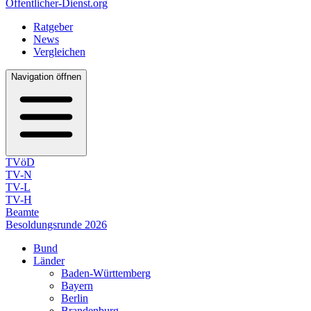
Öffentlicher-Dienst.org
Ratgeber
News
Vergleichen
Navigation öffnen
TVöD
TV-N
TV-L
TV-H
Beamte
Besoldungsrunde 2026
Bund
Länder
Baden-Württemberg
Bayern
Berlin
Brandenburg