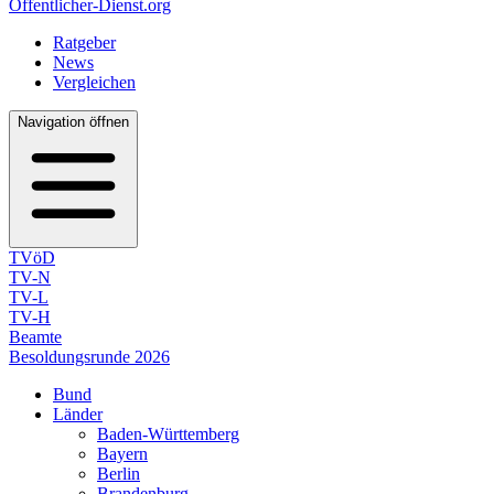
Öffentlicher-Dienst.org
Ratgeber
News
Vergleichen
Navigation öffnen
TVöD
TV-N
TV-L
TV-H
Beamte
Besoldungsrunde 2026
Bund
Länder
Baden-Württemberg
Bayern
Berlin
Brandenburg