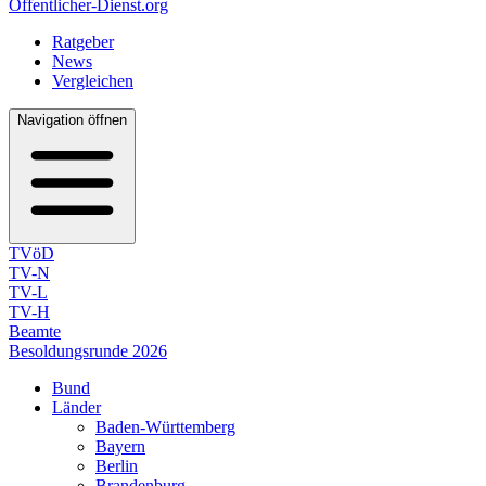
Öffentlicher-Dienst.org
Ratgeber
News
Vergleichen
Navigation öffnen
TVöD
TV-N
TV-L
TV-H
Beamte
Besoldungsrunde 2026
Bund
Länder
Baden-Württemberg
Bayern
Berlin
Brandenburg