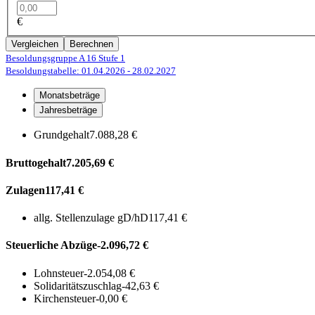
€
Vergleichen
Berechnen
Besoldungsgruppe A 16
Stufe 1
Besoldungstabelle: 01.04.2026
- 28.02.2027
Monatsbeträge
Jahresbeträge
Grundgehalt
7.088,28 €
Bruttogehalt
7.205,69 €
Zulagen
117,41 €
allg. Stellenzulage gD/hD
117,41 €
Steuerliche Abzüge
-2.096,72 €
Lohnsteuer
-2.054,08 €
Solidaritätszuschlag
-42,63 €
Kirchensteuer
-0,00 €