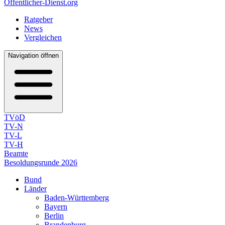
Öffentlicher-Dienst.org
Ratgeber
News
Vergleichen
Navigation öffnen
TVöD
TV-N
TV-L
TV-H
Beamte
Besoldungsrunde 2026
Bund
Länder
Baden-Württemberg
Bayern
Berlin
Brandenburg