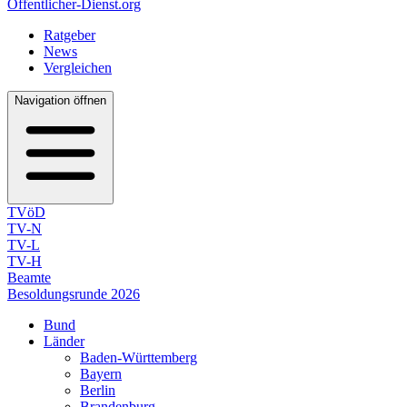
Öffentlicher-Dienst.org
Ratgeber
News
Vergleichen
Navigation öffnen
TVöD
TV-N
TV-L
TV-H
Beamte
Besoldungsrunde 2026
Bund
Länder
Baden-Württemberg
Bayern
Berlin
Brandenburg