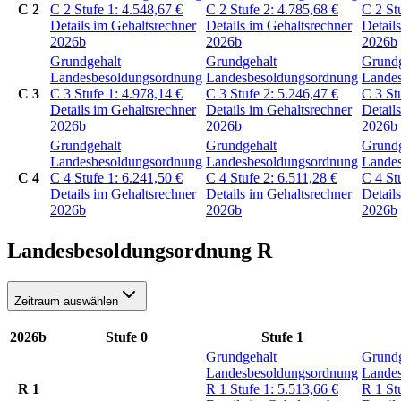
C 2
C 2
Stufe 1:
4.548,67
€
C 2
Stufe 2:
4.785,68
€
C 2
St
Details im Gehaltsrechner
Details im Gehaltsrechner
Detail
2026b
2026b
2026b
Grundgehalt
Grundgehalt
Grundg
Landesbesoldungsordnung
Landesbesoldungsordnung
Lande
C 3
C 3
Stufe 1:
4.978,14
€
C 3
Stufe 2:
5.246,47
€
C 3
St
Details im Gehaltsrechner
Details im Gehaltsrechner
Detail
2026b
2026b
2026b
Grundgehalt
Grundgehalt
Grundg
Landesbesoldungsordnung
Landesbesoldungsordnung
Lande
C 4
C 4
Stufe 1:
6.241,50
€
C 4
Stufe 2:
6.511,28
€
C 4
St
Details im Gehaltsrechner
Details im Gehaltsrechner
Detail
2026b
2026b
2026b
Landesbesoldungsordnung R
Zeitraum auswählen
2026b
Stufe 0
Stufe 1
Grundgehalt
Grundg
Landesbesoldungsordnung
Lande
R 1
R 1
Stufe 1:
5.513,66
€
R 1
St