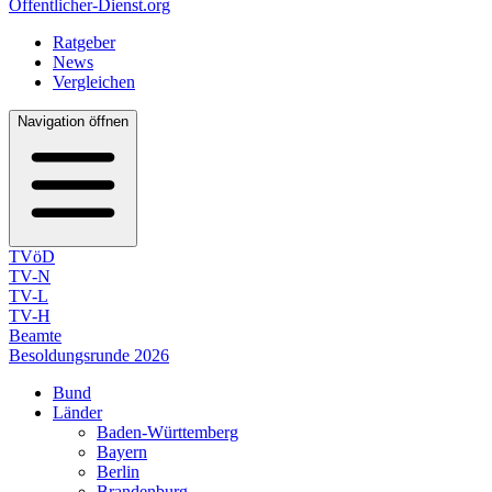
Öffentlicher-Dienst.org
Ratgeber
News
Vergleichen
Navigation öffnen
TVöD
TV-N
TV-L
TV-H
Beamte
Besoldungsrunde 2026
Bund
Länder
Baden-Württemberg
Bayern
Berlin
Brandenburg