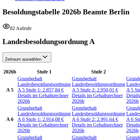
Besoldungstabelle 2026b
Beamte Berlin
82 Aufrufe
Landesbesoldungsordnung A
Zeitraum auswählen
2026b
Stufe 1
Stufe 2
Grundgehalt
Grundgehalt
Grundg
Landesbesoldungsordnung
Landesbesoldungsordnung
Lande
A 5
A 5
Stufe 1:
2.857,84
€
A 5
Stufe 2:
2.950,01
€
A 5
St
Details im Gehaltsrechner
Details im Gehaltsrechner
Detail
2026b
2026b
2026b
Grundgehalt
Grundgehalt
Grundg
Landesbesoldungsordnung
Landesbesoldungsordnung
Lande
A 6
A 6
Stufe 1:
2.914,08
€
A 6
Stufe 2:
2.991,64
€
A 6
St
Details im Gehaltsrechner
Details im Gehaltsrechner
Detail
2026b
2026b
2026b
Grundgehalt
Grundgehalt
Grundg