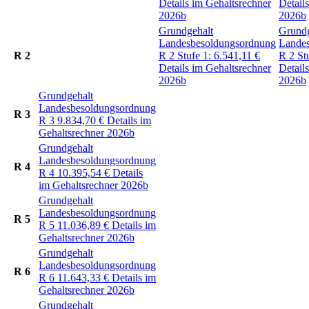
Details im Gehaltsrechner
Detail
2026b
2026b
Grundgehalt
Grundg
Landesbesoldungsordnung
Lande
R 2
R 2
Stufe 1:
6.541,11
€
R 2
St
Details im Gehaltsrechner
Detail
2026b
2026b
Grundgehalt
Landesbesoldungsordnung
R 3
R 3
9.834,70
€
Details im
Gehaltsrechner 2026b
Grundgehalt
Landesbesoldungsordnung
R 4
R 4
10.395,54
€
Details
im Gehaltsrechner 2026b
Grundgehalt
Landesbesoldungsordnung
R 5
R 5
11.036,89
€
Details im
Gehaltsrechner 2026b
Grundgehalt
Landesbesoldungsordnung
R 6
R 6
11.643,33
€
Details im
Gehaltsrechner 2026b
Grundgehalt