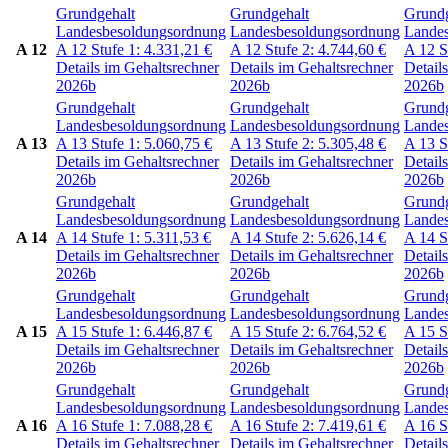
Grundgehalt
Grundgehalt
Grundg
Landesbesoldungsordnung
Landesbesoldungsordnung
Lande
A 12
A 12
Stufe 1:
4.331,21
€
A 12
Stufe 2:
4.744,60
€
A 12
S
Details im Gehaltsrechner
Details im Gehaltsrechner
Detail
2026b
2026b
2026b
Grundgehalt
Grundgehalt
Grundg
Landesbesoldungsordnung
Landesbesoldungsordnung
Lande
A 13
A 13
Stufe 1:
5.060,75
€
A 13
Stufe 2:
5.305,48
€
A 13
S
Details im Gehaltsrechner
Details im Gehaltsrechner
Detail
2026b
2026b
2026b
Grundgehalt
Grundgehalt
Grundg
Landesbesoldungsordnung
Landesbesoldungsordnung
Lande
A 14
A 14
Stufe 1:
5.311,53
€
A 14
Stufe 2:
5.626,14
€
A 14
S
Details im Gehaltsrechner
Details im Gehaltsrechner
Detail
2026b
2026b
2026b
Grundgehalt
Grundgehalt
Grundg
Landesbesoldungsordnung
Landesbesoldungsordnung
Lande
A 15
A 15
Stufe 1:
6.446,87
€
A 15
Stufe 2:
6.764,52
€
A 15
S
Details im Gehaltsrechner
Details im Gehaltsrechner
Detail
2026b
2026b
2026b
Grundgehalt
Grundgehalt
Grundg
Landesbesoldungsordnung
Landesbesoldungsordnung
Lande
A 16
A 16
Stufe 1:
7.088,28
€
A 16
Stufe 2:
7.419,61
€
A 16
S
Details im Gehaltsrechner
Details im Gehaltsrechner
Detail