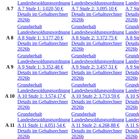
Landesbesoldungsordnung
Landesbesoldungsordnung
Lande
A 7
A 7
Stufe 1:
3.020,50
€
A 7
Stufe 2:
3.095,10
€
A 7
St
Details im Gehaltsrechner
Details im Gehaltsrechner
Detail
2026b
2026b
2026b
Grundgehalt
Grundgehalt
Grundg
Landesbesoldungsordnung
Landesbesoldungsordnung
Lande
A 8
A 8
Stufe 1:
3.177,20
€
A 8
Stufe 2:
3.372,75
€
A 8
St
Details im Gehaltsrechner
Details im Gehaltsrechner
Detail
2026b
2026b
2026b
Grundgehalt
Grundgehalt
Grundg
Landesbesoldungsordnung
Landesbesoldungsordnung
Lande
A 9
A 9
Stufe 1:
3.352,48
€
A 9
Stufe 2:
3.457,51
€
A 9
St
Details im Gehaltsrechner
Details im Gehaltsrechner
Detail
2026b
2026b
2026b
Grundgehalt
Grundgehalt
Grundg
Landesbesoldungsordnung
Landesbesoldungsordnung
Lande
A 10
A 10
Stufe 1:
3.574,17
€
A 10
Stufe 2:
3.713,59
€
A 10
S
Details im Gehaltsrechner
Details im Gehaltsrechner
Detail
2026b
2026b
2026b
Grundgehalt
Grundgehalt
Grundg
Landesbesoldungsordnung
Landesbesoldungsordnung
Lande
A 11
A 11
Stufe 1:
4.051,54
€
A 11
Stufe 2:
4.268,88
€
A 11
S
Details im Gehaltsrechner
Details im Gehaltsrechner
Detail
2026b
2026b
2026b