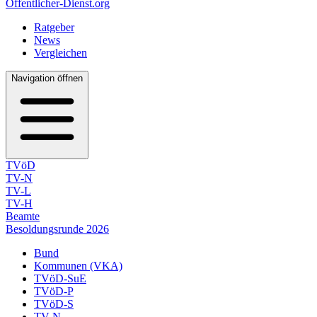
Öffentlicher-Dienst.org
Ratgeber
News
Vergleichen
Navigation öffnen
TVöD
TV-N
TV-L
TV-H
Beamte
Besoldungsrunde 2026
Bund
Kommunen (VKA)
TVöD-SuE
TVöD-P
TVöD-S
TV-N