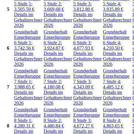
5
Stufe 1:
5
Stufe 2:
5
Stufe 3:
5
Stufe 4:
5
3.505,59
€
3.669,68
€
3.812,80
€
3.935,89
€
Details im
Details im
Details im
Details im
Gehaltsrechner
Gehaltsrechner
Gehaltsrechner
Gehaltsrechner
2026
2026
2026
2026
Grundgehalt
Grundgehalt
Grundgehalt
Grundgehalt
Entgeltgruppe
Entgeltgruppe
Entgeltgruppe
Entgeltgruppe
6
Stufe 1:
6
Stufe 2:
6
Stufe 3:
6
Stufe 4:
6
3.742,56
€
3.924,87
€
4.077,93
€
4.210,50
€
Details im
Details im
Details im
Details im
Gehaltsrechner
Gehaltsrechner
Gehaltsrechner
Gehaltsrechner
2026
2026
2026
2026
Grundgehalt
Grundgehalt
Grundgehalt
Grundgehalt
Entgeltgruppe
Entgeltgruppe
Entgeltgruppe
Entgeltgruppe
7
Stufe 1:
7
Stufe 2:
7
Stufe 3:
7
Stufe 4:
7
3.988,65
€
4.180,08
€
4.343,09
€
4.485,12
€
Details im
Details im
Details im
Details im
Gehaltsrechner
Gehaltsrechner
Gehaltsrechner
Gehaltsrechner
2026
2026
2026
2026
Grundgehalt
Grundgehalt
Grundgehalt
Grundgehalt
Entgeltgruppe
Entgeltgruppe
Entgeltgruppe
Entgeltgruppe
8
Stufe 1:
8
Stufe 2:
8
Stufe 3:
8
Stufe 4:
8
4.280,31
€
4.480,84
€
4.672,27
€
4.863,65
€
Details im
Details im
Details im
Details im