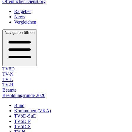
Öffentlicher-Dienst.org
Ratgeber
News
Vergleichen
Navigation öffnen
TVöD
TV-N
TV-L
TV-H
Beamte
Besoldungsrunde 2026
Bund
Kommunen (VKA)
TVöD-SuE
TVöD-P
TVöD-S
TV-N