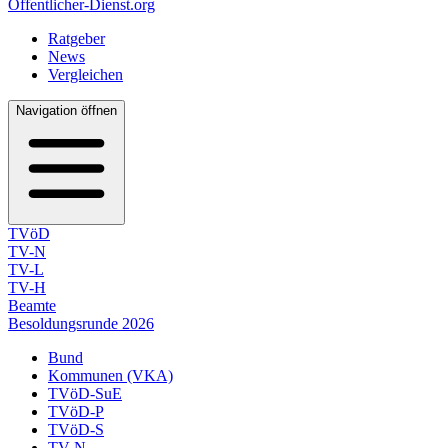
Öffentlicher-Dienst.org
Ratgeber
News
Vergleichen
Navigation öffnen
TVöD
TV-N
TV-L
TV-H
Beamte
Besoldungsrunde 2026
Bund
Kommunen (VKA)
TVöD-SuE
TVöD-P
TVöD-S
TV-N