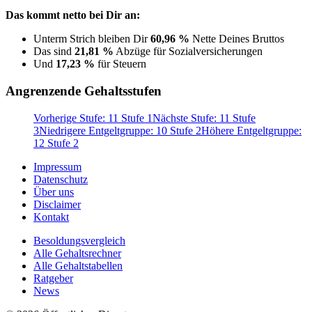
Das kommt netto bei Dir an:
Unterm Strich bleiben Dir
60,96 %
Nette Deines Bruttos
Das sind
21,81 %
Abzüge für Sozialversicherungen
Und
17,23 %
für Steuern
Angrenzende Gehaltsstufen
Vorherige Stufe: 11 Stufe 1
Nächste Stufe: 11 Stufe
3
Niedrigere Entgeltgruppe: 10 Stufe 2
Höhere Entgeltgruppe:
12 Stufe 2
Impressum
Datenschutz
Über uns
Disclaimer
Kontakt
Besoldungsvergleich
Alle Gehaltsrechner
Alle Gehaltstabellen
Ratgeber
News