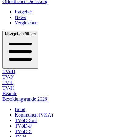
Öffentlicher-Dienst.org
Ratgeber
News
Vergleichen
Navigation öffnen
TVöD
TV-N
TV-L
TV-H
Beamte
Besoldungsrunde 2026
Bund
Kommunen (VKA)
TVöD-SuE
TVöD-P
TVöD-S
TV-N