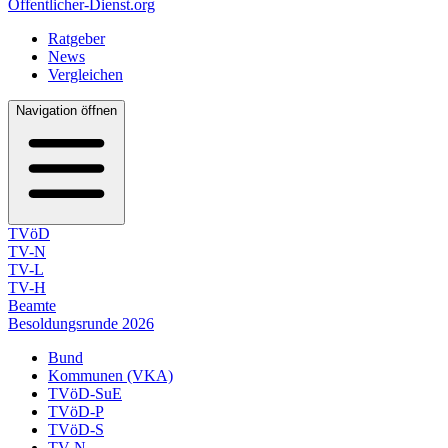
Öffentlicher-Dienst.org
Ratgeber
News
Vergleichen
Navigation öffnen
TVöD
TV-N
TV-L
TV-H
Beamte
Besoldungsrunde 2026
Bund
Kommunen (VKA)
TVöD-SuE
TVöD-P
TVöD-S
TV-N