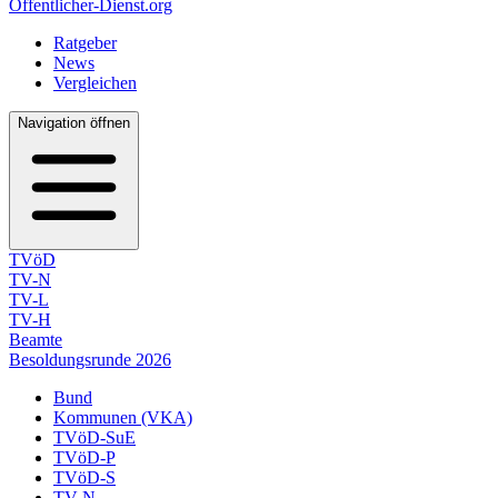
Öffentlicher-Dienst.org
Ratgeber
News
Vergleichen
Navigation öffnen
TVöD
TV-N
TV-L
TV-H
Beamte
Besoldungsrunde 2026
Bund
Kommunen (VKA)
TVöD-SuE
TVöD-P
TVöD-S
TV-N