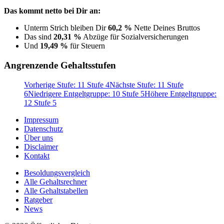
Das kommt netto bei Dir an:
Unterm Strich bleiben Dir
60,2 %
Nette Deines Bruttos
Das sind
20,31 %
Abzüge für Sozialversicherungen
Und
19,49 %
für Steuern
Angrenzende Gehaltsstufen
Vorherige Stufe: 11 Stufe 4
Nächste Stufe: 11 Stufe
6
Niedrigere Entgeltgruppe: 10 Stufe 5
Höhere Entgeltgruppe:
12 Stufe 5
Impressum
Datenschutz
Über uns
Disclaimer
Kontakt
Besoldungsvergleich
Alle Gehaltsrechner
Alle Gehaltstabellen
Ratgeber
News