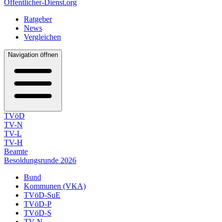
Öffentlicher-Dienst.org
Ratgeber
News
Vergleichen
Navigation öffnen
TVöD
TV-N
TV-L
TV-H
Beamte
Besoldungsrunde 2026
Bund
Kommunen (VKA)
TVöD-SuE
TVöD-P
TVöD-S
TV-N