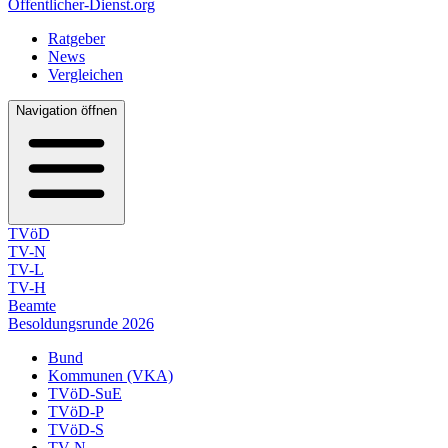
Öffentlicher-Dienst.org
Ratgeber
News
Vergleichen
Navigation öffnen
TVöD
TV-N
TV-L
TV-H
Beamte
Besoldungsrunde 2026
Bund
Kommunen (VKA)
TVöD-SuE
TVöD-P
TVöD-S
TV-N