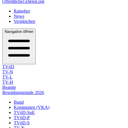
Öffentlicher-Dienst.org
Ratgeber
News
Vergleichen
Navigation öffnen
TVöD
TV-N
TV-L
TV-H
Beamte
Besoldungsrunde 2026
Bund
Kommunen (VKA)
TVöD-SuE
TVöD-P
TVöD-S
TV-N