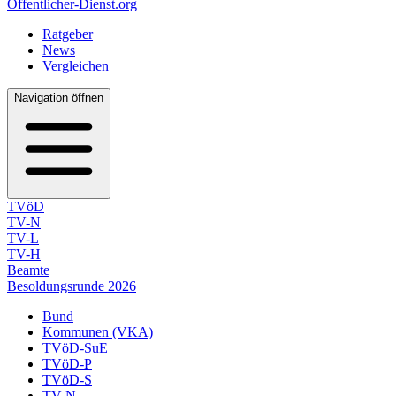
Öffentlicher-Dienst.org
Ratgeber
News
Vergleichen
Navigation öffnen
TVöD
TV-N
TV-L
TV-H
Beamte
Besoldungsrunde 2026
Bund
Kommunen (VKA)
TVöD-SuE
TVöD-P
TVöD-S
TV-N