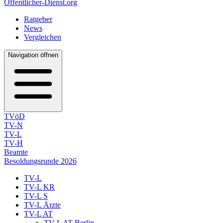
Öffentlicher-Dienst.org
Ratgeber
News
Vergleichen
Navigation öffnen
TVöD
TV-N
TV-L
TV-H
Beamte
Besoldungsrunde 2026
TV-L
TV-L KR
TV-L S
TV-L Ärzte
TV-L AT
TV-L AT Berlin