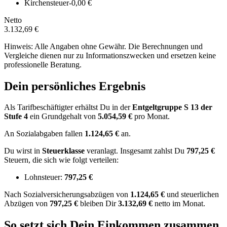
Kirchensteuer
-0,00 €
Netto
3.132,69 €
Hinweis: Alle Angaben ohne Gewähr. Die Berechnungen und
Vergleiche dienen nur zu Informationszwecken und ersetzen keine
professionelle Beratung.
Dein persönliches Ergebnis
Als Tarifbeschäftigter erhältst Du in der
Entgeltgruppe
S 13
der
Stufe 4
ein Grundgehalt von
5.054,59 €
pro Monat.
An Sozialabgaben fallen
1.124,65 €
an.
Du wirst in
Steuerklasse
veranlagt. Insgesamt zahlst Du
797,25 €
Steuern, die sich wie folgt verteilen:
Lohnsteuer:
797,25 €
Nach
Sozialversicherungsabzügen von
1.124,65 €
und
steuerlichen
Abzügen
von
797,25 €
bleiben Dir
3.132,69 €
netto im Monat.
So setzt sich Dein Einkommen zusammen