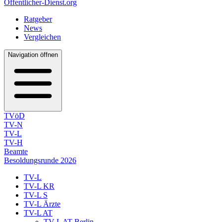
Öffentlicher-Dienst.org
Ratgeber
News
Vergleichen
Navigation öffnen
TVöD
TV-N
TV-L
TV-H
Beamte
Besoldungsrunde 2026
TV-L
TV-L KR
TV-L S
TV-L Ärzte
TV-L AT
TV-L AT Berlin