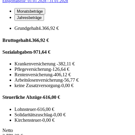
Entgelttabelle: 01.01.2028
- 31.01.2028
Monatsbeträge
Jahresbeträge
Grundgehalt
4.366,92 €
Bruttogehalt
4.366,92 €
Sozialabgaben
-971,64 €
Krankenversicherung
-382,11 €
Pflegeversicherung
-126,64 €
Rentenversicherung
-406,12 €
Arbeitslosenversicherung
-56,77 €
keine Zusatzversorgung
-0,00 €
Steuerliche Abzüge
-616,00 €
Lohnsteuer
-616,00 €
Solidaritätszuschlag
-0,00 €
Kirchensteuer
-0,00 €
Netto