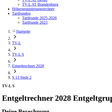
TV-L AT Brandenburg
Höhergruppierungsrechner
Tarifrunden
Tarifrunde 2025-2026
Tarifrunde 2023
Startseite
TV-L
TV-L S
Entgeltrechner 2028
S 13
Stufe 2
TV-L S
Entgeltrechner 2028
Entgeltgrup
Deine Berechnung