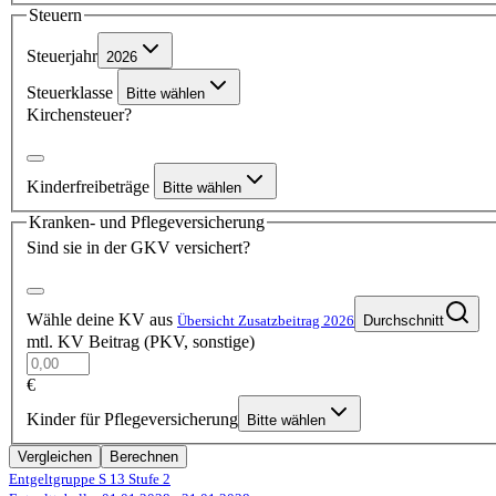
Steuern
Steuerjahr
2026
Steuerklasse
Bitte wählen
Kirchensteuer?
Kinderfreibeträge
Bitte wählen
Kranken- und Pflegeversicherung
Sind sie in der GKV versichert?
Wähle deine KV aus
Übersicht Zusatzbeitrag 2026
Durchschnitt
mtl. KV Beitrag (PKV, sonstige)
€
Kinder für Pflegeversicherung
Bitte wählen
Vergleichen
Berechnen
Entgeltgruppe S 13
Stufe 2