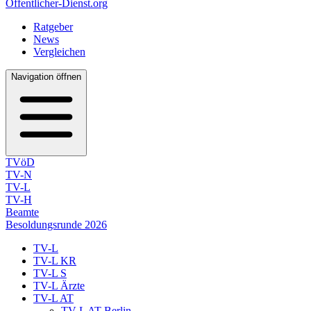
Öffentlicher-Dienst.org
Ratgeber
News
Vergleichen
Navigation öffnen
TVöD
TV-N
TV-L
TV-H
Beamte
Besoldungsrunde 2026
TV-L
TV-L KR
TV-L S
TV-L Ärzte
TV-L AT
TV-L AT Berlin