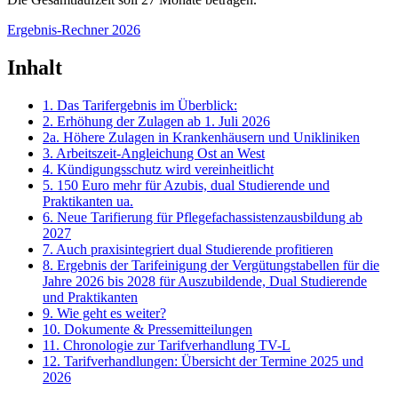
Ergebnis-Rechner 2026
Inhalt
1. Das Tarifergebnis im Überblick:
2. Erhöhung der Zulagen ab 1. Juli 2026
2a. Höhere Zulagen in Krankenhäusern und Unikliniken
3. Arbeitszeit-Angleichung Ost an West
4. Kündigungsschutz wird vereinheitlicht
5. 150 Euro mehr für Azubis, dual Studierende und
Praktikanten ua.
6. Neue Tarifierung für Pflegefachassistenzausbildung ab
2027
7. Auch praxisintegriert dual Studierende profitieren
8. Ergebnis der Tarifeinigung der Vergütungstabellen für die
Jahre 2026 bis 2028 für Auszubildende, Dual Studierende
und Praktikanten
9. Wie geht es weiter?
10. Dokumente & Pressemitteilungen
11. Chronologie zur Tarifverhandlung TV-L
12. Tarifverhandlungen: Übersicht der Termine 2025 und
2026