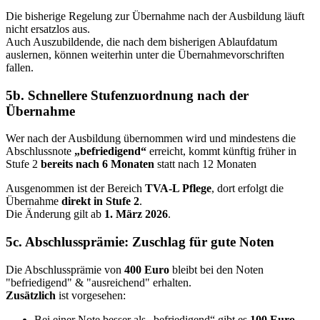
Die bisherige Regelung zur Übernahme nach der Ausbildung läuft
nicht ersatzlos aus.
Auch Auszubildende, die nach dem bisherigen Ablaufdatum
auslernen, können weiterhin unter die Übernahmevorschriften
fallen.
5b. Schnellere Stufenzuordnung nach der
Übernahme
Wer nach der Ausbildung übernommen wird und mindestens die
Abschlussnote
„befriedigend“
erreicht, kommt künftig früher in
Stufe 2
bereits nach 6 Monaten
statt nach 12 Monaten
Ausgenommen ist der Bereich
TVA-L Pflege
, dort erfolgt die
Übernahme
direkt in Stufe 2
.
Die Änderung gilt ab
1. März 2026
.
5c. Abschlussprämie: Zuschlag für gute Noten
Die Abschlussprämie von
400 Euro
bleibt bei den Noten
"befriedigend" & "ausreichend" erhalten.
Zusätzlich
ist vorgesehen:
Bei einer Note besser als „befriedigend“ gibt es
100 Euro