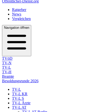
Öffentlicher-Dienst.org
Ratgeber
News
Vergleichen
Navigation öffnen
TVöD
TV-N
TV-L
TV-H
Beamte
Besoldungsrunde 2026
TV-L
TV-L KR
TV-L S
TV-L Ärzte
TV-L AT
TV-L AT Berlin