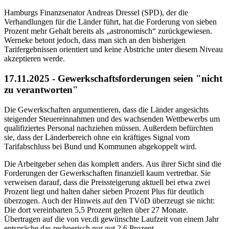
Hamburgs Finanzsenator Andreas Dressel (SPD), der die
Verhandlungen für die Länder führt, hat die Forderung von sieben
Prozent mehr Gehalt bereits als „astronomisch“ zurückgewiesen.
Werneke betont jedoch, dass man sich an den bisherigen
Tarifergebnissen orientiert und keine Abstriche unter diesem Niveau
akzeptieren werde.
17.11.2025 - Gewerkschaftsforderungen seien "nicht
zu verantworten"
Die Gewerkschaften argumentieren, dass die Länder angesichts
steigender Steuereinnahmen und des wachsenden Wettbewerbs um
qualifiziertes Personal nachziehen müssen. Außerdem befürchten
sie, dass der Länderbereich ohne ein kräftiges Signal vom
Tarifabschluss bei Bund und Kommunen abgekoppelt wird.
Die Arbeitgeber sehen das komplett anders. Aus ihrer Sicht sind die
Forderungen der Gewerkschaften finanziell kaum vertretbar. Sie
verweisen darauf, dass die Preissteigerung aktuell bei etwa zwei
Prozent liegt und halten daher sieben Prozent Plus für deutlich
überzogen. Auch der Hinweis auf den TVöD überzeugt sie nicht:
Die dort vereinbarten 5,5 Prozent gelten über 27 Monate.
Übertragen auf die von ver.di gewünschte Laufzeit von einem Jahr
entspräche das rechnerisch nur gut 2,6 Prozent.