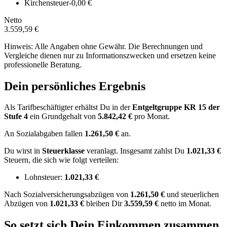
Kirchensteuer
-0,00 €
Netto
3.559,59 €
Hinweis: Alle Angaben ohne Gewähr. Die Berechnungen und
Vergleiche dienen nur zu Informationszwecken und ersetzen keine
professionelle Beratung.
Dein persönliches Ergebnis
Als Tarifbeschäftigter erhältst Du in der
Entgeltgruppe
KR 15
der
Stufe 4
ein Grundgehalt von
5.842,42 €
pro Monat.
An Sozialabgaben fallen
1.261,50 €
an.
Du wirst in
Steuerklasse
veranlagt. Insgesamt zahlst Du
1.021,33 €
Steuern, die sich wie folgt verteilen:
Lohnsteuer:
1.021,33 €
Nach
Sozialversicherungsabzügen von
1.261,50 €
und
steuerlichen
Abzügen
von
1.021,33 €
bleiben Dir
3.559,59 €
netto im Monat.
So setzt sich Dein Einkommen zusammen