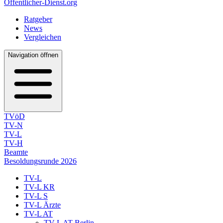
Öffentlicher-Dienst.org
Ratgeber
News
Vergleichen
Navigation öffnen
TVöD
TV-N
TV-L
TV-H
Beamte
Besoldungsrunde 2026
TV-L
TV-L KR
TV-L S
TV-L Ärzte
TV-L AT
TV-L AT Berlin