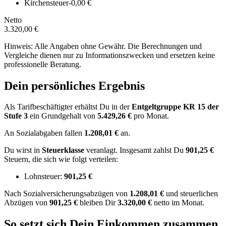
Kirchensteuer
-0,00 €
Netto
3.320,00 €
Hinweis: Alle Angaben ohne Gewähr. Die Berechnungen und
Vergleiche dienen nur zu Informationszwecken und ersetzen keine
professionelle Beratung.
Dein persönliches Ergebnis
Als Tarifbeschäftigter erhältst Du in der
Entgeltgruppe
KR 15
der
Stufe 3
ein Grundgehalt von
5.429,26 €
pro Monat.
An Sozialabgaben fallen
1.208,01 €
an.
Du wirst in
Steuerklasse
veranlagt. Insgesamt zahlst Du
901,25 €
Steuern, die sich wie folgt verteilen:
Lohnsteuer:
901,25 €
Nach
Sozialversicherungsabzügen von
1.208,01 €
und
steuerlichen
Abzügen
von
901,25 €
bleiben Dir
3.320,00 €
netto im Monat.
So setzt sich Dein Einkommen zusammen