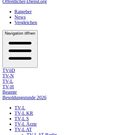
Öffentlicher-Dienst.org
Ratgeber
News
Vergleichen
Navigation öffnen
TVöD
TV-N
TV-L
TV-H
Beamte
Besoldungsrunde 2026
TV-L
TV-L KR
TV-L S
TV-L Ärzte
TV-L AT
TV-L AT Berlin