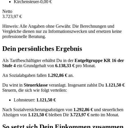
Kirchensteuer
-0,00 €
Netto
3.723,97 €
Hinweis: Alle Angaben ohne Gewähr. Die Berechnungen und
Vergleiche dienen nur zu Informationszwecken und ersetzen keine
professionelle Beratung.
Dein persönliches Ergebnis
Als Tarifbeschäftigter erhältst Du in der
Entgeltgruppe
KR 16
der
Stufe 4
ein Grundgehalt von
6.138,33 €
pro Monat.
An Sozialabgaben fallen
1.292,86 €
an.
Du wirst in
Steuerklasse
veranlagt. Insgesamt zahlst Du
1.121,50 €
Steuern, die sich wie folgt verteilen:
Lohnsteuer:
1.121,50 €
Nach
Sozialversicherungsabzügen von
1.292,86 €
und
steuerlichen
Abzügen
von
1.121,50 €
bleiben Dir
3.723,97 €
netto im Monat.
So setzt sich Dein Einkommen zusammen