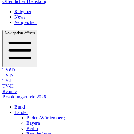
Öffentlicher-Dienst.org
Ratgeber
News
Vergleichen
Navigation öffnen
TVöD
TV-N
TV-L
TV-H
Beamte
Besoldungsrunde 2026
Bund
Länder
Baden-Württemberg
Bayern
Berlin
Brandenburg