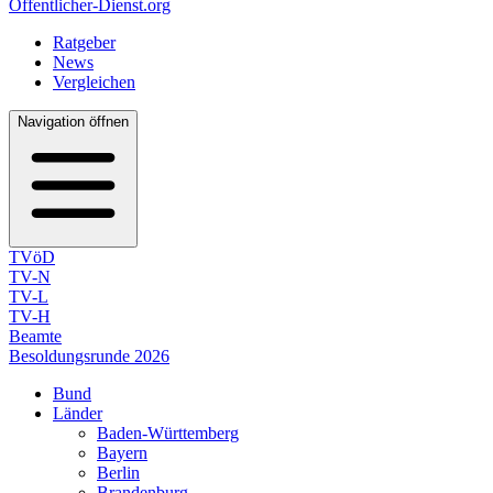
Öffentlicher-Dienst.org
Ratgeber
News
Vergleichen
Navigation öffnen
TVöD
TV-N
TV-L
TV-H
Beamte
Besoldungsrunde 2026
Bund
Länder
Baden-Württemberg
Bayern
Berlin
Brandenburg