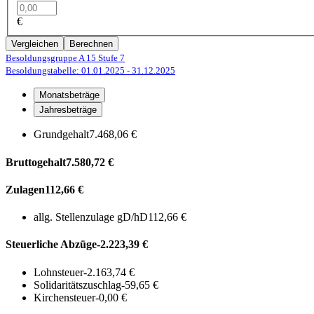
€
Vergleichen
Berechnen
Besoldungsgruppe A 15
Stufe 7
Besoldungstabelle: 01.01.2025
- 31.12.2025
Monatsbeträge
Jahresbeträge
Grundgehalt
7.468,06 €
Bruttogehalt
7.580,72 €
Zulagen
112,66 €
allg. Stellenzulage gD/hD
112,66 €
Steuerliche Abzüge
-2.223,39 €
Lohnsteuer
-2.163,74 €
Solidaritätszuschlag
-59,65 €
Kirchensteuer
-0,00 €