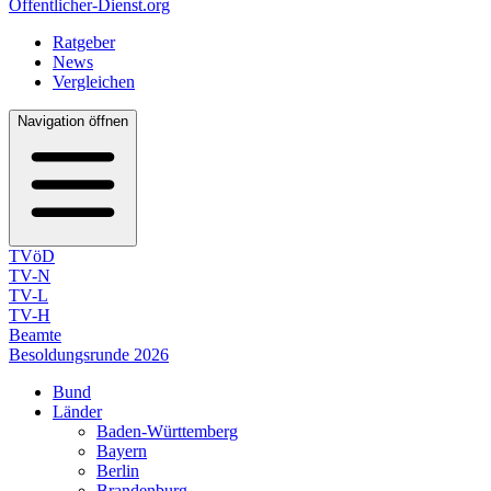
Öffentlicher-Dienst.org
Ratgeber
News
Vergleichen
Navigation öffnen
TVöD
TV-N
TV-L
TV-H
Beamte
Besoldungsrunde 2026
Bund
Länder
Baden-Württemberg
Bayern
Berlin
Brandenburg