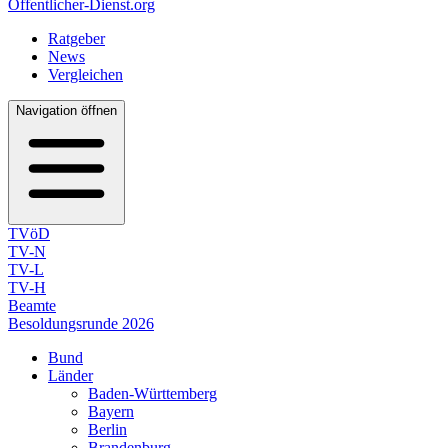
Öffentlicher-Dienst.org
Ratgeber
News
Vergleichen
Navigation öffnen
TVöD
TV-N
TV-L
TV-H
Beamte
Besoldungsrunde 2026
Bund
Länder
Baden-Württemberg
Bayern
Berlin
Brandenburg