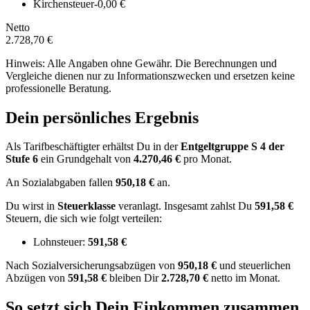
Kirchensteuer
-0,00 €
Netto
2.728,70 €
Hinweis: Alle Angaben ohne Gewähr. Die Berechnungen und
Vergleiche dienen nur zu Informationszwecken und ersetzen keine
professionelle Beratung.
Dein persönliches Ergebnis
Als Tarifbeschäftigter erhältst Du in der
Entgeltgruppe
S 4
der
Stufe 6
ein Grundgehalt von
4.270,46 €
pro Monat.
An Sozialabgaben fallen
950,18 €
an.
Du wirst in
Steuerklasse
veranlagt. Insgesamt zahlst Du
591,58 €
Steuern, die sich wie folgt verteilen:
Lohnsteuer:
591,58 €
Nach
Sozialversicherungsabzügen von
950,18 €
und
steuerlichen
Abzügen
von
591,58 €
bleiben Dir
2.728,70 €
netto im Monat.
So setzt sich Dein Einkommen zusammen