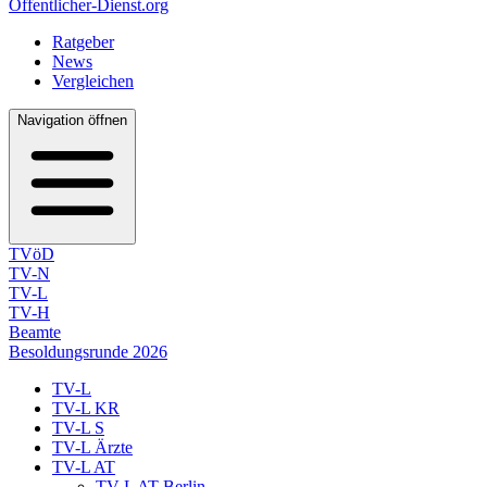
Öffentlicher-Dienst.org
Ratgeber
News
Vergleichen
Navigation öffnen
TVöD
TV-N
TV-L
TV-H
Beamte
Besoldungsrunde 2026
TV-L
TV-L KR
TV-L S
TV-L Ärzte
TV-L AT
TV-L AT Berlin