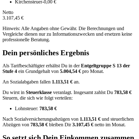
Kirchensteuer
-0,00 €
Netto
3.107,45 €
Hinweis: Alle Angaben ohne Gewähr. Die Berechnungen und
Vergleiche dienen nur zu Informationszwecken und ersetzen keine
professionelle Beratung.
Dein persönliches Ergebnis
Als Tarifbeschäftigter erhältst Du in der
Entgeltgruppe
S 13
der
Stufe 4
ein Grundgehalt von
5.004,54 €
pro Monat.
An Sozialabgaben fallen
1.113,51 €
an.
Du wirst in
Steuerklasse
veranlagt. Insgesamt zahlst Du
783,58 €
Steuern, die sich wie folgt verteilen:
Lohnsteuer:
783,58 €
Nach
Sozialversicherungsabzügen von
1.113,51 €
und
steuerlichen
Abzügen
von
783,58 €
bleiben Dir
3.107,45 €
netto im Monat.
So setzt sich Dein Einkommen zusammen