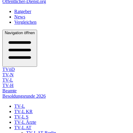
Öffentlicher-Dienst.org
Ratgeber
News
Vergleichen
Navigation öffnen
TVöD
TV-N
TV-L
TV-H
Beamte
Besoldungsrunde 2026
TV-L
TV-L KR
TV-L S
TV-L Ärzte
TV-L AT
TV-L AT Berlin