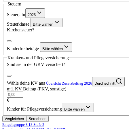
Steuern
Steuerjahr
2026
Steuerklasse
Bitte wählen
Kirchensteuer?
Kinderfreibeträge
Bitte wählen
Kranken- und Pflegeversicherung
Sind sie in der GKV versichert?
Wähle deine KV aus
Übersicht Zusatzbeitrag 2026
Durchschnitt
mtl. KV Beitrag (PKV, sonstige)
€
Kinder für Pflegeversicherung
Bitte wählen
Vergleichen
Berechnen
Entgeltgruppe S 13
Stufe 2