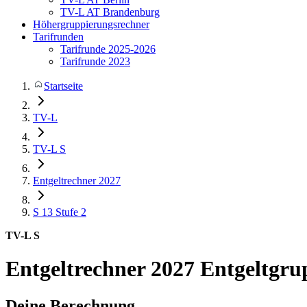
TV-L AT Brandenburg
Höhergruppierungsrechner
Tarifrunden
Tarifrunde 2025-2026
Tarifrunde 2023
Startseite
TV-L
TV-L S
Entgeltrechner 2027
S 13
Stufe 2
TV-L S
Entgeltrechner 2027
Entgeltgrup
Deine Berechnung