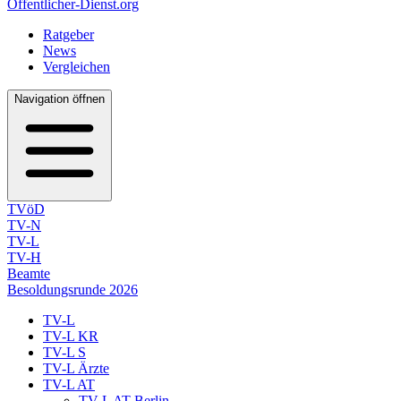
Öffentlicher-Dienst.org
Ratgeber
News
Vergleichen
Navigation öffnen
TVöD
TV-N
TV-L
TV-H
Beamte
Besoldungsrunde 2026
TV-L
TV-L KR
TV-L S
TV-L Ärzte
TV-L AT
TV-L AT Berlin