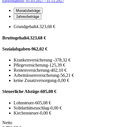
Entgelttabelle: 01.03.2027
- 31.12.2027
Monatsbeträge
Jahresbeträge
Grundgehalt
4.323,68 €
Bruttogehalt
4.323,68 €
Sozialabgaben
-962,02 €
Krankenversicherung
-378,32 €
Pflegeversicherung
-125,39 €
Rentenversicherung
-402,10 €
Arbeitslosenversicherung
-56,21 €
keine Zusatzversorgung
-0,00 €
Steuerliche Abzüge
-605,08 €
Lohnsteuer
-605,08 €
Solidaritätszuschlag
-0,00 €
Kirchensteuer
-0,00 €
Netto