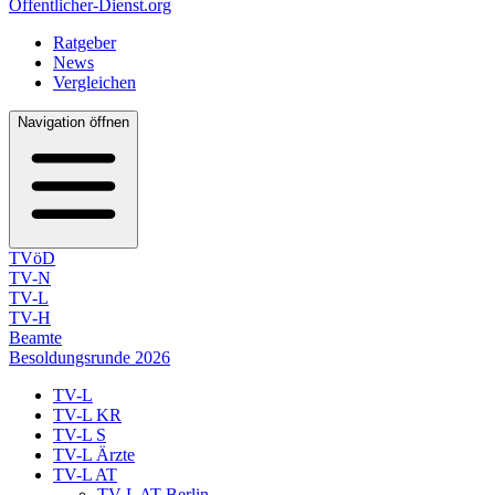
Öffentlicher-Dienst.org
Ratgeber
News
Vergleichen
Navigation öffnen
TVöD
TV-N
TV-L
TV-H
Beamte
Besoldungsrunde 2026
TV-L
TV-L KR
TV-L S
TV-L Ärzte
TV-L AT
TV-L AT Berlin