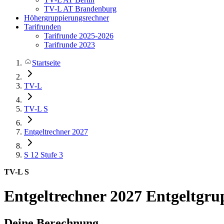
TV-L AT Brandenburg
Höhergruppierungsrechner
Tarifrunden
Tarifrunde 2025-2026
Tarifrunde 2023
Startseite
TV-L
TV-L S
Entgeltrechner 2027
S 12
Stufe 3
TV-L S
Entgeltrechner 2027
Entgeltgrup
Deine Berechnung