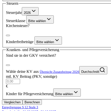
Steuern
Steuerjahr
2026
Steuerklasse
Bitte wählen
Kirchensteuer?
Kinderfreibeträge
Bitte wählen
Kranken- und Pflegeversicherung
Sind sie in der GKV versichert?
Wähle deine KV aus
Übersicht Zusatzbeitrag 2026
Durchschnitt
mtl. KV Beitrag (PKV, sonstige)
€
Kinder für Pflegeversicherung
Bitte wählen
Vergleichen
Berechnen
Entgeltgruppe S 12
Stufe 3