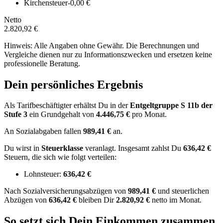
Kirchensteuer
-0,00 €
Netto
2.820,92 €
Hinweis: Alle Angaben ohne Gewähr. Die Berechnungen und
Vergleiche dienen nur zu Informationszwecken und ersetzen keine
professionelle Beratung.
Dein persönliches Ergebnis
Als Tarifbeschäftigter erhältst Du in der
Entgeltgruppe
S 11b
der
Stufe 3
ein Grundgehalt von
4.446,75 €
pro Monat.
An Sozialabgaben fallen
989,41 €
an.
Du wirst in
Steuerklasse
veranlagt. Insgesamt zahlst Du
636,42 €
Steuern, die sich wie folgt verteilen:
Lohnsteuer:
636,42 €
Nach
Sozialversicherungsabzügen von
989,41 €
und
steuerlichen
Abzügen
von
636,42 €
bleiben Dir
2.820,92 €
netto im Monat.
So setzt sich Dein Einkommen zusammen