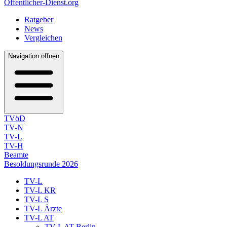
Öffentlicher-Dienst.org
Ratgeber
News
Vergleichen
Navigation öffnen
TVöD
TV-N
TV-L
TV-H
Beamte
Besoldungsrunde 2026
TV-L
TV-L KR
TV-L S
TV-L Ärzte
TV-L AT
TV-L AT Berlin