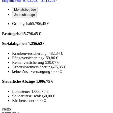
Entgelttabelle: 01.03.2027
- 31.12.2027
Monatsbeträge
Jahresbeträge
Grundgehalt
5.796,45 €
Bruttogehalt
5.796,45 €
Sozialabgaben
-1.256,62 €
Krankenversicherung
-482,34 €
Pflegeversicherung
-159,86 €
Rentenversicherung
-539,07 €
Arbeitslosenversicherung
-75,35 €
keine Zusatzversorgung
-0,00 €
Steuerliche Abzüge
-1.006,75 €
Lohnsteuer
-1.006,75 €
Solidaritätszuschlag
-0,00 €
Kirchensteuer
-0,00 €
Netto