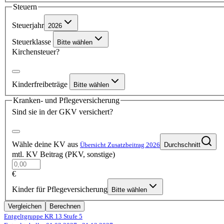
Steuern
Steuerjahr
2026
Steuerklasse
Bitte wählen
Kirchensteuer?
Kinderfreibeträge
Bitte wählen
Kranken- und Pflegeversicherung
Sind sie in der GKV versichert?
Wähle deine KV aus
Übersicht Zusatzbeitrag 2026
Durchschnitt
mtl. KV Beitrag (PKV, sonstige)
€
Kinder für Pflegeversicherung
Bitte wählen
Vergleichen
Berechnen
Entgeltgruppe KR 13
Stufe 5