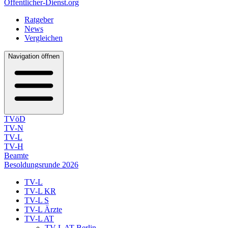
Öffentlicher-Dienst.org
Ratgeber
News
Vergleichen
Navigation öffnen
TVöD
TV-N
TV-L
TV-H
Beamte
Besoldungsrunde 2026
TV-L
TV-L KR
TV-L S
TV-L Ärzte
TV-L AT
TV-L AT Berlin