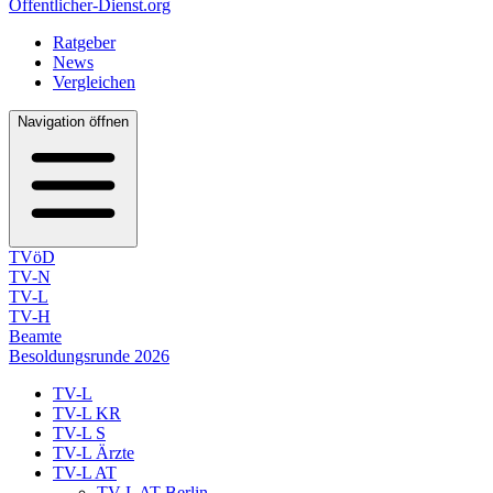
Öffentlicher-Dienst.org
Ratgeber
News
Vergleichen
Navigation öffnen
TVöD
TV-N
TV-L
TV-H
Beamte
Besoldungsrunde 2026
TV-L
TV-L KR
TV-L S
TV-L Ärzte
TV-L AT
TV-L AT Berlin