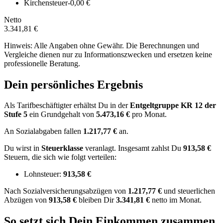
Kirchensteuer
-0,00 €
Netto
3.341,81 €
Hinweis: Alle Angaben ohne Gewähr. Die Berechnungen und
Vergleiche dienen nur zu Informationszwecken und ersetzen keine
professionelle Beratung.
Dein persönliches Ergebnis
Als Tarifbeschäftigter erhältst Du in der
Entgeltgruppe
KR 12
der
Stufe 5
ein Grundgehalt von
5.473,16 €
pro Monat.
An Sozialabgaben fallen
1.217,77 €
an.
Du wirst in
Steuerklasse
veranlagt. Insgesamt zahlst Du
913,58 €
Steuern, die sich wie folgt verteilen:
Lohnsteuer:
913,58 €
Nach
Sozialversicherungsabzügen von
1.217,77 €
und
steuerlichen
Abzügen
von
913,58 €
bleiben Dir
3.341,81 €
netto im Monat.
So setzt sich Dein Einkommen zusammen