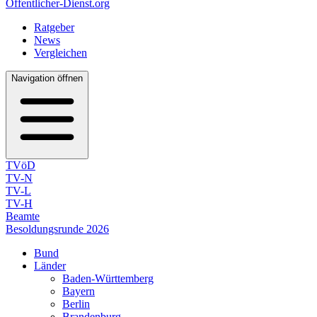
Öffentlicher-Dienst.org
Ratgeber
News
Vergleichen
Navigation öffnen
TVöD
TV-N
TV-L
TV-H
Beamte
Besoldungsrunde 2026
Bund
Länder
Baden-Württemberg
Bayern
Berlin
Brandenburg