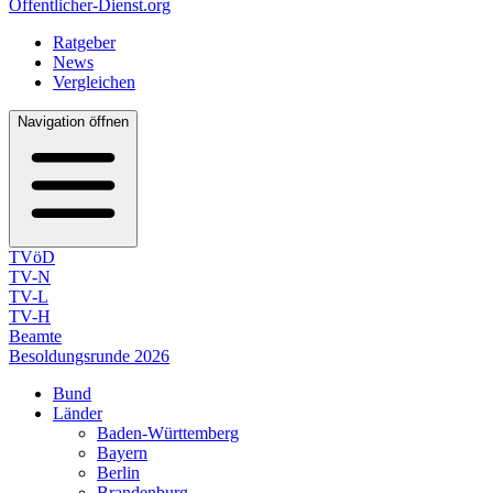
Öffentlicher-Dienst.org
Ratgeber
News
Vergleichen
Navigation öffnen
TVöD
TV-N
TV-L
TV-H
Beamte
Besoldungsrunde 2026
Bund
Länder
Baden-Württemberg
Bayern
Berlin
Brandenburg