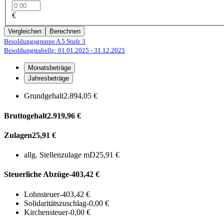
€
Vergleichen
Berechnen
Besoldungsgruppe A 5
Stufe 3
Besoldungstabelle: 01.01.2025
- 31.12.2025
Monatsbeträge
Jahresbeträge
Grundgehalt
2.894,05 €
Bruttogehalt
2.919,96 €
Zulagen
25,91 €
allg. Stellenzulage mD
25,91 €
Steuerliche Abzüge
-403,42 €
Lohnsteuer
-403,42 €
Solidaritätszuschlag
-0,00 €
Kirchensteuer
-0,00 €