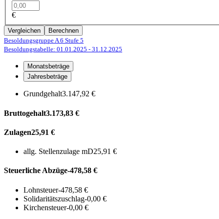
€
Vergleichen
Berechnen
Besoldungsgruppe A 6
Stufe 5
Besoldungstabelle: 01.01.2025
- 31.12.2025
Monatsbeträge
Jahresbeträge
Grundgehalt
3.147,92 €
Bruttogehalt
3.173,83 €
Zulagen
25,91 €
allg. Stellenzulage mD
25,91 €
Steuerliche Abzüge
-478,58 €
Lohnsteuer
-478,58 €
Solidaritätszuschlag
-0,00 €
Kirchensteuer
-0,00 €