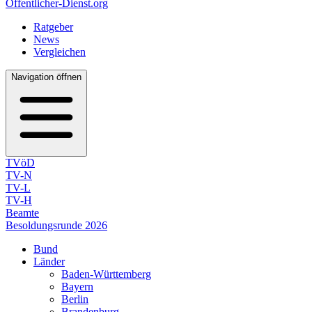
Öffentlicher-Dienst.org
Ratgeber
News
Vergleichen
Navigation öffnen
TVöD
TV-N
TV-L
TV-H
Beamte
Besoldungsrunde 2026
Bund
Länder
Baden-Württemberg
Bayern
Berlin
Brandenburg