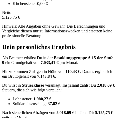
Kirchensteuer
-0,00 €
Netto
5.125,75 €
Hinweis: Alle Angaben ohne Gewähr. Die Berechnungen und
Vergleiche dienen nur zu Informationszwecken und ersetzen keine
professionelle Beratung.
Dein persönliches Ergebnis
Als Beamter erhältst Du in der
Besoldungsgruppe
A 15
der Stufe
9
ein Grundgehalt von
7.033,41 €
pro Monat.
Hinzu kommen Zulagen in Höhe von
110,43 €
.
Daraus ergibt sich
ein Bruttogehalt von
7.143,84 €
.
Du wirst in
Steuerklasse
veranlagt. Insgesamt zahlst Du
2.018,09 €
Steuern, die sich wie folgt verteilen:
Lohnsteuer:
1.980,27 €
Solidaritätszuschlag:
37,82 €
Nach
steuerlichen Abzügen
von
2.018,09 €
bleiben Dir
5.125,75 €
netto im Monat.