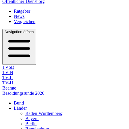
Öffentlicher-Dienst.org
Ratgeber
News
Vergleichen
Navigation öffnen
TVöD
TV-N
TV-L
TV-H
Beamte
Besoldungsrunde 2026
Bund
Länder
Baden-Württemberg
Bayern
Berlin
Brandenburg