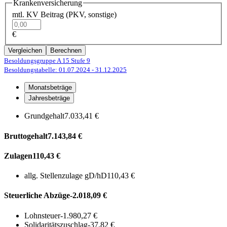
Krankenversicherung
mtl. KV Beitrag (PKV, sonstige)
€
Vergleichen
Berechnen
Besoldungsgruppe A 15
Stufe 9
Besoldungstabelle: 01.07.2024
- 31.12.2025
Monatsbeträge
Jahresbeträge
Grundgehalt
7.033,41 €
Bruttogehalt
7.143,84 €
Zulagen
110,43 €
allg. Stellenzulage gD/hD
110,43 €
Steuerliche Abzüge
-2.018,09 €
Lohnsteuer
-1.980,27 €
Solidaritätszuschlag
-37,82 €