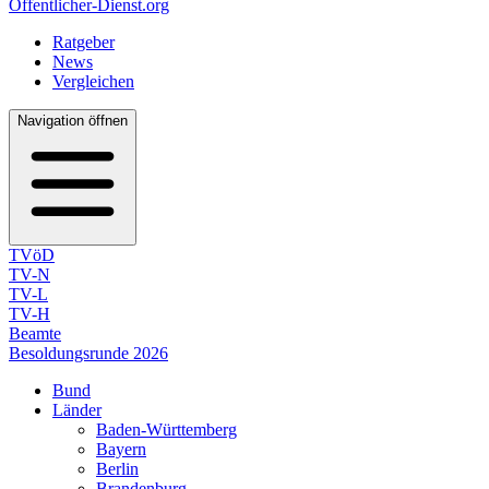
Öffentlicher-Dienst.org
Ratgeber
News
Vergleichen
Navigation öffnen
TVöD
TV-N
TV-L
TV-H
Beamte
Besoldungsrunde 2026
Bund
Länder
Baden-Württemberg
Bayern
Berlin
Brandenburg