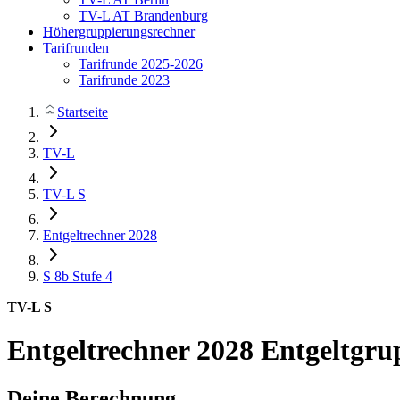
TV-L AT Brandenburg
Höhergruppierungsrechner
Tarifrunden
Tarifrunde 2025-2026
Tarifrunde 2023
Startseite
TV-L
TV-L S
Entgeltrechner 2028
S 8b
Stufe 4
TV-L S
Entgeltrechner 2028
Entgeltgru
Deine Berechnung