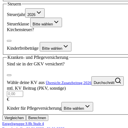
Steuern
Steuerjahr
2026
Steuerklasse
Bitte wählen
Kirchensteuer?
Kinderfreibeträge
Bitte wählen
Kranken- und Pflegeversicherung
Sind sie in der GKV versichert?
Wähle deine KV aus
Übersicht Zusatzbeitrag 2026
Durchschnitt
mtl. KV Beitrag (PKV, sonstige)
€
Kinder für Pflegeversicherung
Bitte wählen
Vergleichen
Berechnen
Entgeltgruppe S 8b
Stufe 4