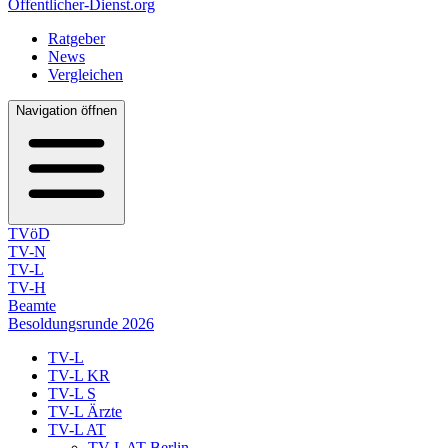
Öffentlicher-Dienst.org
Ratgeber
News
Vergleichen
Navigation öffnen
TVöD
TV-N
TV-L
TV-H
Beamte
Besoldungsrunde 2026
TV-L
TV-L KR
TV-L S
TV-L Ärzte
TV-L AT
TV-L AT Berlin