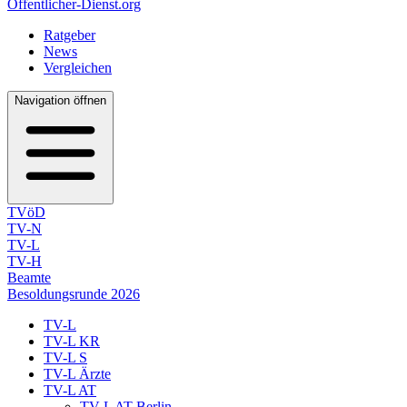
Öffentlicher-Dienst.org
Ratgeber
News
Vergleichen
Navigation öffnen
TVöD
TV-N
TV-L
TV-H
Beamte
Besoldungsrunde 2026
TV-L
TV-L KR
TV-L S
TV-L Ärzte
TV-L AT
TV-L AT Berlin