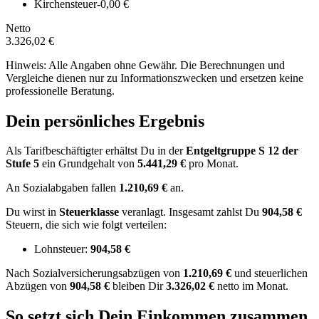
Kirchensteuer
-0,00 €
Netto
3.326,02 €
Hinweis: Alle Angaben ohne Gewähr. Die Berechnungen und
Vergleiche dienen nur zu Informationszwecken und ersetzen keine
professionelle Beratung.
Dein persönliches Ergebnis
Als Tarifbeschäftigter erhältst Du in der
Entgeltgruppe
S 12
der
Stufe 5
ein Grundgehalt von
5.441,29 €
pro Monat.
An Sozialabgaben fallen
1.210,69 €
an.
Du wirst in
Steuerklasse
veranlagt. Insgesamt zahlst Du
904,58 €
Steuern, die sich wie folgt verteilen:
Lohnsteuer:
904,58 €
Nach
Sozialversicherungsabzügen von
1.210,69 €
und
steuerlichen
Abzügen
von
904,58 €
bleiben Dir
3.326,02 €
netto im Monat.
So setzt sich Dein Einkommen zusammen